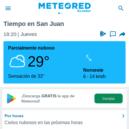
Tiempo en San Juan
privacidad
18:20
Jueves
...
o de
com.ec) ha
Parcialmente nuboso
ado por
29°
es para
ue la
 que se
Noroeste
e calidad.
Sensación de 33°
6
14 km/h
eder a este
ediante las
opciones:
¡Descarga
GRATIS
la app de
Instalar
ookies y
Meteored!
e forma
Por horas
d digital
Cielos nubosos en las próximas horas
ada, basada