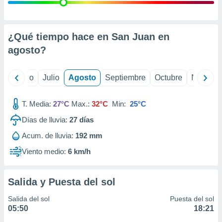
ados con el
 seleccionar
o.
calización
¿Qué tiempo hace en San Juan en
precisa e
agosto
?
ión mediante
, publicidad
yo
Junio
Julio
Agosto
Septiembre
Octubre
Noviemb
dos,
 publicidad
T. Media:
27°C
Max.:
32°C
Min:
25°C
,
Días de lluvia:
27
días
ón de
 desarrollo
Acum. de lluvia:
192 mm
s.
Viento medio:
6 km/h
tros 1199
ios
Salida y Puesta del sol
Salida del sol
Puesta del sol
05:50
18:21