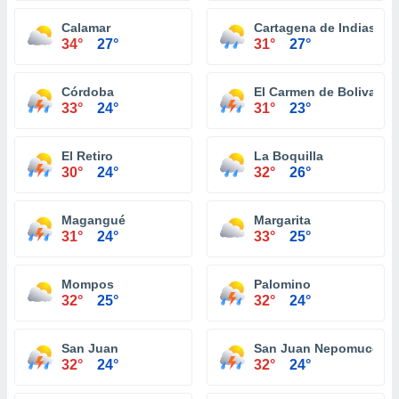
Calamar
Cartagena de Indias
34°
27°
31°
27°
Córdoba
El Carmen de Bolivar
33°
24°
31°
23°
El Retiro
La Boquilla
30°
24°
32°
26°
Magangué
Margarita
31°
24°
33°
25°
Mompos
Palomino
32°
25°
32°
24°
San Juan
San Juan Nepomuceno
32°
24°
32°
24°