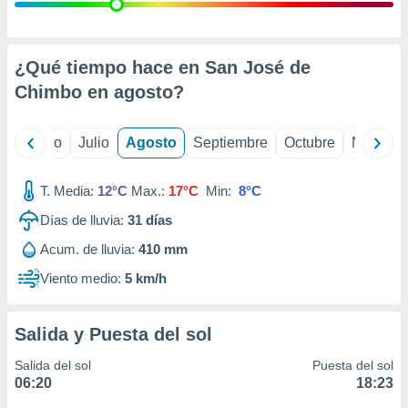
ados con el
 seleccionar
o.
calización
¿Qué tiempo hace en San José de
precisa e
Chimbo en
agosto
?
ión mediante
, publicidad
yo
Junio
Julio
Agosto
Septiembre
Octubre
Noviemb
dos,
 publicidad
T. Media:
12°C
Max.:
17°C
Min:
8°C
,
Días de lluvia:
31
días
ón de
 desarrollo
Acum. de lluvia:
410 mm
s.
Viento medio:
5 km/h
tros 1199
ios
Salida y Puesta del sol
Salida del sol
Puesta del sol
06:20
18:23