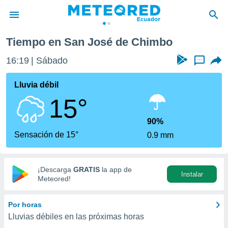
Tiempo en San José de Chimbo
privacidad
16:19
Sábado
...
o de
com.ec) ha
Lluvia débil
ado por
15°
es para
ue la
 que se
90%
e calidad.
Sensación de 15°
0.9 mm
eder a este
ediante las
opciones:
¡Descarga
GRATIS
la app de
Instalar
ookies y
Meteored!
e forma
Por horas
d digital
Lluvias débiles en las próximas horas
ada, basada