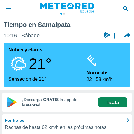
Tiempo en Samaipata
privacidad
10:16
Sábado
...
o de
com.ec) ha
Nubes y claros
ado por
21°
es para
ue la
 que se
Noroeste
e calidad.
Sensación de 21°
22
58 km/h
eder a este
ediante las
opciones:
¡Descarga
GRATIS
la app de
Instalar
ookies y
Meteored!
e forma
Por horas
d digital
Rachas de hasta
62 km/h
en las próximas horas
ada, basada