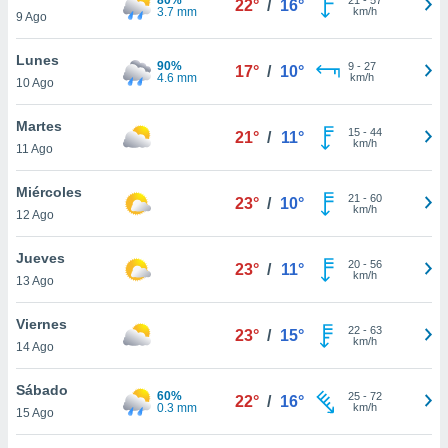
22°
/
16°
ublicidad y
3.7 mm
km/h
9 Ago
do en
Lunes
 mismo.
90%
9
-
27
17°
/
10°
4.6 mm
km/h
sultar más
10 Ago
 en nuestra
 Cookies
y
Martes
15
-
44
21°
/
11°
ualquier
km/h
11 Ago
ento
Miércoles
 botón
21
-
60
23°
/
10°
km/h
12 Ago
ación de
kies
 disponible
Jueves
20
-
56
23°
/
11°
e nuestra
km/h
13 Ago
.
Viernes
IVAMENTE,
22
-
63
23°
/
15°
km/h
14 Ago
as
Sábado
60%
25
-
72
22°
/
16°
 a cookies
0.3 mm
km/h
15 Ago
 no aceptar