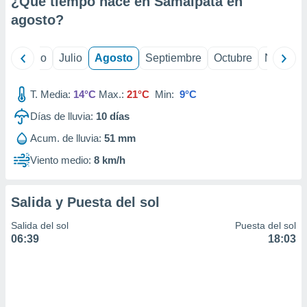
¿Qué tiempo hace en Samaipata en
ados con el
 seleccionar
agosto
?
o.
calización
yo
Junio
Julio
Agosto
Septiembre
Octubre
Noviemb
precisa e
ión mediante
T. Media:
14°C
Max.:
21°C
Min:
9°C
, publicidad
Días de lluvia:
10
días
dos,
Acum. de lluvia:
51 mm
 publicidad
,
Viento medio:
8 km/h
ón de
 desarrollo
s.
Salida y Puesta del sol
tros 1199
Salida del sol
Puesta del sol
ios
06:39
18:03