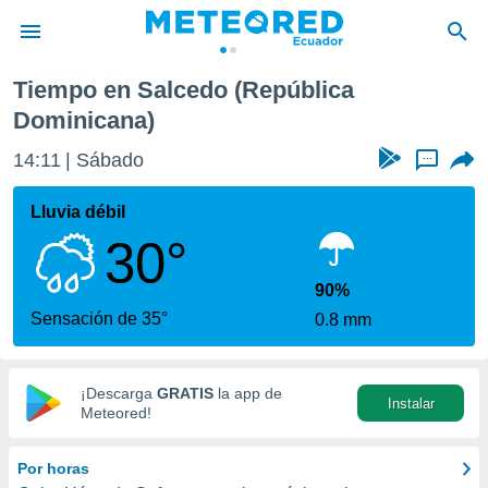
Tiempo en Salcedo (República
privacidad
Dominicana)
o de
14:11
Sábado
...
com.ec) ha
ado por
Lluvia débil
es para
ue la
30°
 que se
e calidad.
90%
eder a este
Sensación de 35°
ediante las
0.8 mm
opciones:
ookies y
¡Descarga
GRATIS
la app de
e forma
Instalar
Meteored!
d digital
Por horas
ada, basada