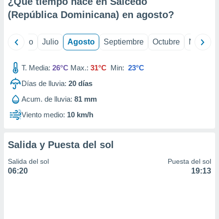
¿Qué tiempo hace en Salcedo
ados con el
 seleccionar
(República Dominicana) en
agosto
?
o.
calización
yo
Junio
Julio
Agosto
Septiembre
Octubre
Noviemb
precisa e
ión mediante
T. Media:
26°C
Max.:
31°C
Min:
23°C
, publicidad
Días de lluvia:
20
días
dos,
Acum. de lluvia:
81 mm
 publicidad
,
Viento medio:
10 km/h
ón de
 desarrollo
s.
Salida y Puesta del sol
tros 1199
Salida del sol
Puesta del sol
ios
06:20
19:13