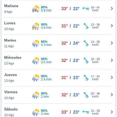
ublicidad y
Mañana
80%
18
-
41
33°
/
22°
5.9 mm
km/h
do en
9 Ago
 mismo.
sultar más
Lunes
90%
13
-
36
31°
/
22°
 en nuestra
4.9 mm
km/h
10 Ago
 Cookies
y
ualquier
Martes
90%
13
-
36
32°
/
24°
4.3 mm
km/h
11 Ago
ento
 botón
ación de
Miércoles
90%
16
-
39
32°
/
23°
kies
3.5 mm
km/h
12 Ago
 disponible
e nuestra
Jueves
.
90%
17
-
42
31°
/
23°
2.4 mm
km/h
13 Ago
IVAMENTE,
Viernes
90%
20
-
46
32°
/
23°
2 mm
km/h
14 Ago
as
 a cookies
Sábado
90%
15
-
39
33°
/
23°
 no aceptar
2 mm
km/h
15 Ago