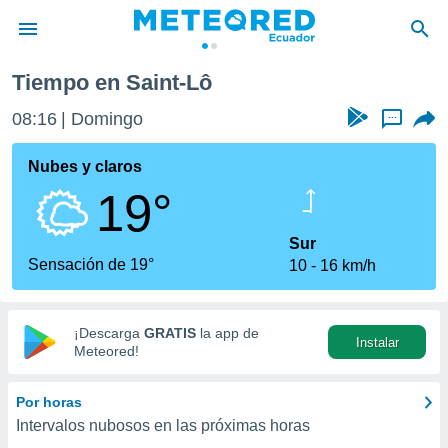
Tiempo en Saint-Lô
privacidad
08:16
Domingo
...
o de
com.ec) ha
Nubes y claros
ado por
19°
es para
ue la
 que se
Sur
e calidad.
Sensación de 19°
10
16 km/h
eder a este
ediante las
opciones:
¡Descarga
GRATIS
la app de
Instalar
ookies y
Meteored!
e forma
Por horas
d digital
Intervalos nubosos en las próximas horas
ada, basada