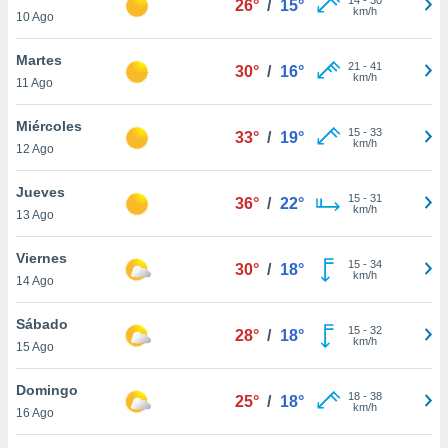
26°
/
15°
ublicidad y
km/h
10 Ago
do en
Martes
 mismo.
21
-
41
30°
/
16°
km/h
sultar más
11 Ago
 en nuestra
 Cookies
y
Miércoles
15
-
33
33°
/
19°
ualquier
km/h
12 Ago
ento
Jueves
 botón
15
-
31
36°
/
22°
km/h
13 Ago
ación de
kies
 disponible
Viernes
15
-
34
30°
/
18°
e nuestra
km/h
14 Ago
.
Sábado
IVAMENTE,
15
-
32
28°
/
18°
km/h
15 Ago
as
Domingo
18
-
38
25°
/
18°
 a cookies
km/h
16 Ago
 no aceptar