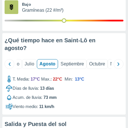
ados con el
Bajo
 seleccionar
Gramíneas (22 #/m³)
o.
calización
precisa e
ión mediante
¿Qué tiempo hace en Saint-Lô en
, publicidad
agosto
?
dos,
 publicidad
,
yo
Junio
Julio
Agosto
Septiembre
Octubre
Noviemb
ón de
 desarrollo
T. Media:
17°C
Max.:
22°C
Min:
13°C
s.
Días de lluvia:
13
días
tros 1199
ios
Acum. de lluvia:
73 mm
Viento medio:
11 km/h
Salida y Puesta del sol