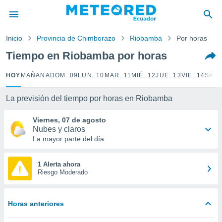
privacidad
o de
Inicio
Provincia de Chimborazo
Riobamba
Por horas
com.ec) ha
Tiempo en Riobamba por horas
ado por
es para
HOY
MAÑANA
DOM. 09
LUN. 10
MAR. 11
MIÉ. 12
JUE. 13
VIE. 14
SÁB.
ue la
 que se
e calidad.
La previsión del tiempo por horas en Riobamba
eder a este
ediante las
Viernes, 07 de agosto
opciones:
Nubes y claros
La mayor parte del día
ookies y
e forma
1 Alerta ahora
Riesgo Moderado
d digital
ada, basada
mación
Horas anteriores
ediante
ecnologías