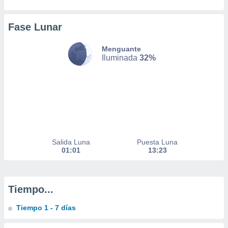
 de datos
er momento
Fase Lunar
ic en
o en
Menguante
 Cookies
en
Iluminada
32%
eb.
y
socios
el
to de
Salida Luna
Puesta Luna
la
01:01
13:23
 en un
 y/o acceder
 de datos
ara
Tiempo...
 anuncios
ar perfiles
Tiempo 1 - 7 días
idad
a, utilizar