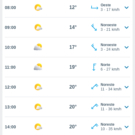
nos permite
Oeste
12°
08:00
estra
3
-
17
km/h
ara seguir
e contenido
ACEPTAR
stándares
Noroeste
14°
09:00
Y
3
-
21
km/h
sin coste.
CONTINUAR
 botón
Noroeste
continuar",
17°
10:00
CONFIGURACIÓN
3
-
24
km/h
der a la
ndo la
 de todas
Norte
19°
11:00
, ya sean
6
-
27
km/h
de nuestros
 nos
Noreste
20°
12:00
11
-
34
km/h
 y análisis
tamiento en
b, así como
Noreste
20°
13:00
un perfil
11
-
36
km/h
para
ublicidad y
Noreste
20°
14:00
10
-
35
km/h
do en