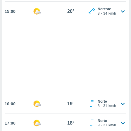
 mismo.
sultar más
Noreste
20°
15:00
 en nuestra
8
-
34
km/h
 Cookies
y
ualquier
ento
 botón
ación de
kies
 disponible
e nuestra
.
IVAMENTE,
as
Norte
 a cookies
19°
16:00
8
-
31
km/h
 no aceptar
ón de
Norte
uedes
18°
17:00
9
-
31
km/h
uestro sitio