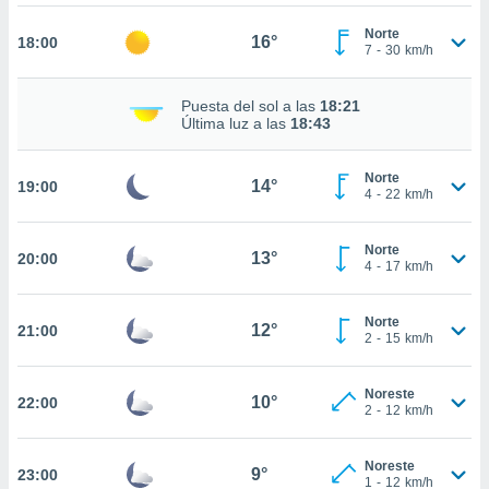
ed.com.ec.
o, te
Norte
16°
18:00
 de que
7
-
30
km/h
talarán
e sean
Puesta del sol a las
18:21
para
Última luz a las
18:43
a
por el sitio
o se
Norte
14°
19:00
cookies para
4
-
22
km/h
nto ni para
Norte
licidad o
13°
20:00
4
-
17
km/h
ado, aunque
sualizar
Norte
12°
21:00
general no
2
-
15
km/h
ada. Puedes
 instalación
Noreste
y acceder a
10°
22:00
2
-
12
km/h
io web a
ste abono
 botón
Noreste
9°
23:00
1
-
12
km/h
.