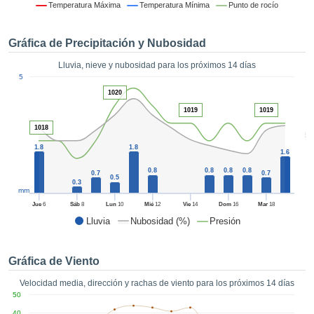
formación
Temperatura Máxima
Temperatura Mínima
Punto de rocío
 mediante
tecnologías
Gráfica de Precipitación y Nubosidad
nos permite
r nuestra
Lluvia, nieve y nubosidad para los próximos 14 días
para seguir
1
5
e contenido
ACEPTAR
1020
estándares
Y
 sin coste.
1019
1019
CONTINUAR
1018
 el botón
5
continuar",
1.8
1.8
CONFIGURACIÓN
1.6
ceder a la
tando la
0.8
0.8
0.8
0.8
0.7
0.7
0.5
0.3
n de todas
mm
s, ya sean
Jue
6
Sáb
8
Lun
10
Mié
12
Vie
14
Dom
16
Mar
18
de nuestros
Lluvia
Nubosidad (%)
Presión
 que nos
ten el
 y análisis
Gráfica de Viento
tamiento en
b, así como
Velocidad media, dirección y rachas de viento para los próximos 14 días
r un perfil
50
ico para
40