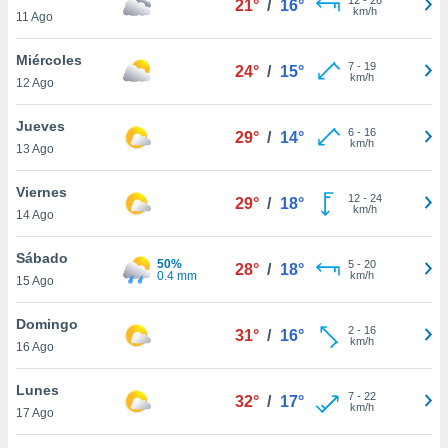
21°
/
16°
ublicidad y
km/h
11 Ago
do en
Miércoles
 mismo.
7
-
19
24°
/
15°
km/h
sultar más
12 Ago
 en nuestra
 Cookies
y
Jueves
6
-
16
29°
/
14°
ualquier
km/h
13 Ago
ento
Viernes
 botón
12
-
24
29°
/
18°
km/h
14 Ago
ación de
kies
 disponible
Sábado
50%
5
-
20
28°
/
18°
e nuestra
0.4 mm
km/h
15 Ago
.
Domingo
IVAMENTE,
2
-
16
31°
/
16°
km/h
16 Ago
as
Lunes
7
-
22
32°
/
17°
 a cookies
km/h
17 Ago
 no aceptar