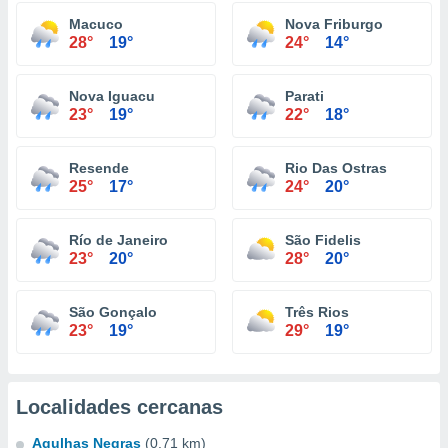
Macuco
Nova Friburgo
28°
19°
24°
14°
Nova Iguacu
Parati
23°
19°
22°
18°
Resende
Rio Das Ostras
25°
17°
24°
20°
Río de Janeiro
São Fidelis
23°
20°
28°
20°
São Gonçalo
Três Rios
23°
19°
29°
19°
Localidades cercanas
Agulhas Negras
(0.71 km)