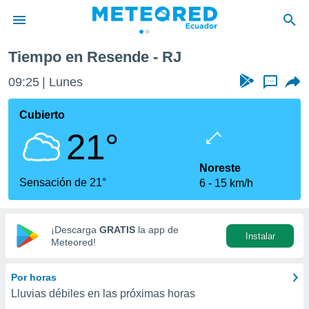
Tiempo en Resende - RJ
privacidad
09:25
Lunes
...
o de
com.ec) ha
Cubierto
ado por
21°
es para
ue la
 que se
Noreste
e calidad.
Sensación de 21°
6
15 km/h
eder a este
ediante las
opciones:
¡Descarga
GRATIS
la app de
Instalar
ookies y
Meteored!
e forma
Por horas
d digital
Lluvias débiles en las próximas horas
ada, basada