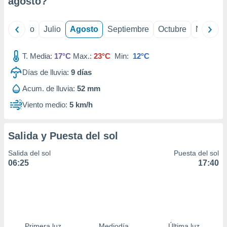
agosto
?
ados con el
 seleccionar
o.
yo
Junio
Julio
Agosto
Septiembre
Octubre
Noviemb
calización
precisa e
ión mediante
T. Media:
17°C
Max.:
23°C
Min:
12°C
Días de lluvia:
9
días
, publicidad
Acum. de lluvia:
52 mm
dos,
 publicidad
Viento medio:
5 km/h
,
ón de
 desarrollo
Salida y Puesta del sol
s.
Salida del sol
Puesta del sol
tros 1199
06:25
17:40
ios
Primera luz
Mediodía
Última luz