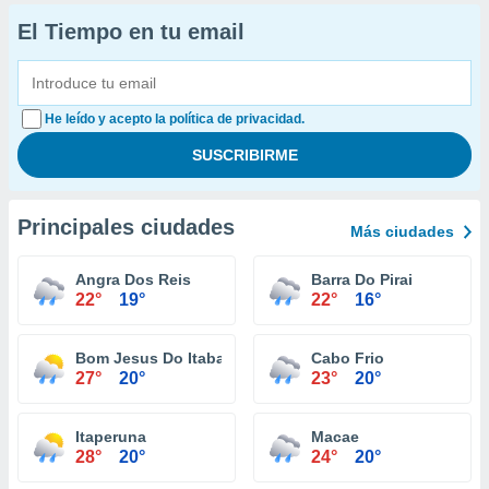
El Tiempo en tu email
He leído y acepto la política de privacidad.
Principales ciudades
Más ciudades
Angra Dos Reis
Barra Do Pirai
22°
19°
22°
16°
Bom Jesus Do Itabapoana
Cabo Frio
27°
20°
23°
20°
Itaperuna
Macae
28°
20°
24°
20°