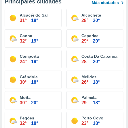
Principales ciudades
Más ciudades
Alcacér do Sal
Alcochete
31°
18°
28°
20°
Canha
Caparica
32°
19°
29°
20°
Comporta
Costa Da Caparica
24°
19°
28°
20°
Grândola
Melides
30°
18°
26°
18°
Moita
Palmela
30°
20°
29°
18°
Pegões
Porto Covo
32°
18°
23°
18°