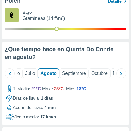
Polen
ados con el
Detalle
 seleccionar
o.
Bajo
Gramíneas (14 #/m³)
calización
precisa e
ión mediante
, publicidad
¿Qué tiempo hace en Quinta Do Conde
dos,
en
agosto
?
 publicidad
,
ón de
yo
Junio
Julio
Agosto
Septiembre
Octubre
Noviemb
 desarrollo
s.
T. Media:
21°C
Max.:
25°C
Min:
18°C
tros 1199
ios
Días de lluvia:
1
días
Acum. de lluvia:
4 mm
Viento medio:
17 km/h