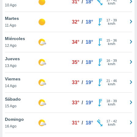
31°
/
18°
ublicidad y
km/h
10 Ago
do en
Martes
 mismo.
17
-
39
32°
/
18°
km/h
sultar más
11 Ago
 en nuestra
 Cookies
y
Miércoles
15
-
36
34°
/
18°
ualquier
km/h
12 Ago
ento
Jueves
 botón
16
-
39
35°
/
18°
km/h
13 Ago
ación de
kies
 disponible
Viernes
21
-
46
33°
/
19°
e nuestra
km/h
14 Ago
.
Sábado
IVAMENTE,
18
-
39
33°
/
19°
km/h
15 Ago
as
Domingo
17
-
42
31°
/
18°
 a cookies
km/h
16 Ago
 no aceptar