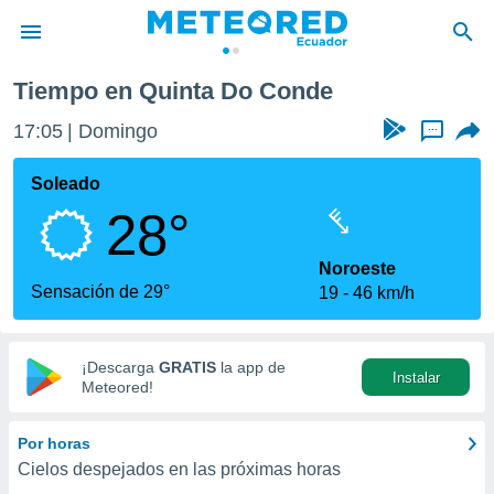
Tiempo en Quinta Do Conde
privacidad
17:05
Domingo
...
o de
com.ec) ha
Soleado
ado por
28°
es para
ue la
 que se
Noroeste
e calidad.
Sensación de 29°
19
46 km/h
eder a este
ediante las
opciones:
¡Descarga
GRATIS
la app de
Instalar
ookies y
Meteored!
e forma
Por horas
d digital
Cielos despejados en las próximas horas
ada, basada