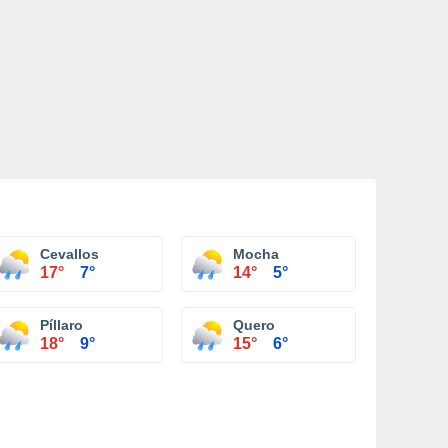
Cevallos
Mocha
17°
7°
14°
5°
Píllaro
Quero
18°
9°
15°
6°