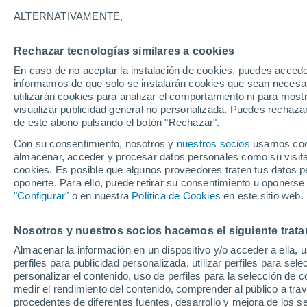
15°
ALTERNATIVAMENTE,
Rechazar tecnologías similares a cookies
30%
En caso de no aceptar la instalación de cookies, puedes accede
Sensación de 15°
0.2 mm
informamos de que solo se instalarán cookies que sean necesari
utilizarán cookies para analizar el comportamiento ni para most
visualizar publicidad general no personalizada. Puedes rechazar
de este abono pulsando el botón "Rechazar".
Tiempo 1 - 7 días
Mapa de lluvia
Satélites
Modelo
Con su consentimiento, nosotros y
nuestros socios
usamos cooki
almacenar, acceder y procesar datos personales como su visita e
cookies. Es posible que algunos proveedores traten tus datos pe
oponerte. Para ello, puede retirar su consentimiento u oponerse
Mañana
Sábado
D
Hoy
"Configurar"
o en nuestra
Política de Cookies
en este sitio web.
7 Ago
8 Ago
6 Ago
Nosotros y nuestros socios hacemos el siguiente trata
Almacenar la información en un dispositivo y/o acceder a ella, 
30%
60%
60%
perfiles para publicidad personalizada, utilizar perfiles para sele
0.1 mm
0.3 mm
0.7 mm
personalizar el contenido, uso de perfiles para la selección de c
17°
/
6°
17°
/
7°
15°
/
6°
medir el rendimiento del contenido, comprender al público a tra
procedentes de diferentes fuentes, desarrollo y mejora de los se