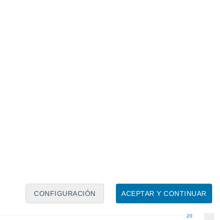
Calendario lunar
Lun
Mar
Mié
Jue
Vie
Sáb
Dom
6
7
8
9
10
11
12
13
14
15
16
17
18
19
CONFIGURACIÓN
ACEPTAR Y CONTINUAR
20