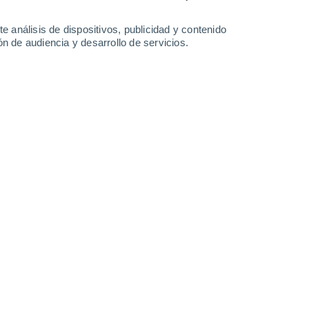
-
36
km/h
13
-
44
km/h
13
-
40
km/h
15
-
48
km/h
e análisis de dispositivos, publicidad y contenido
n de audiencia y desarrollo de servicios.
Este
6 Alto
12
-
42 km/h
FPS:
15-25
Este
3 Medio
10
-
37 km/h
FPS:
6-10
Este
1 Bajo
7
-
32 km/h
FPS:
no
Este
0 Bajo
2
-
24 km/h
FPS:
no
Suroeste
0 Bajo
1
-
12 km/h
FPS:
no