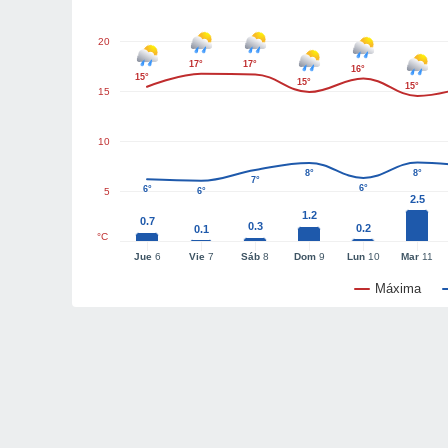
20
17°
17°
16°
15°
15°
15°
15
10
8°
8°
7°
6°
6°
5
6°
2.5
1.2
0.7
0.3
0.2
0.1
°C
Jue
6
Vie
7
Sáb
8
Dom
9
Lun
10
Mar
11
Máxima