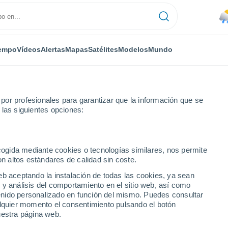
empo
Vídeos
Alertas
Mapas
Satélites
Modelos
Mundo
or profesionales para garantizar que la información que se
 las siguientes opciones:
ecogida mediante cookies o tecnologías similares, nos permite
on altos estándares de calidad sin coste.
eb aceptando la instalación de todas las cookies, ya sean
 y análisis del comportamiento en el sitio web, así como
...
ntenido personalizado en función del mismo. Puedes consultar
alquier momento el consentimiento pulsando el botón
Por horas
uestra página web.
Intervalos nubosos en las
próximas horas