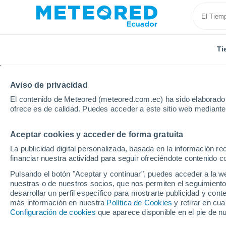
Ti
Aviso de privacidad
El contenido de Meteored (meteored.com.ec) ha sido elaborado p
ofrece es de calidad. Puedes acceder a este sitio web mediante
Aceptar cookies y acceder de forma gratuita
Inicio
Tungurahua
Quero
La publicidad digital personalizada, basada en la información r
financiar nuestra actividad para seguir ofreciéndote contenido c
Tiempo en Quero
Pulsando el botón "Aceptar y continuar", puedes acceder a la w
nuestras o de nuestros socios, que nos permiten el seguimiento
14:49
Jueves
desarrollar un perfil específico para mostrarte publicidad y co
más información en nuestra
Política de Cookies
y retirar en cu
Configuración de cookies
que aparece disponible en el pie de n
Lluvia débil