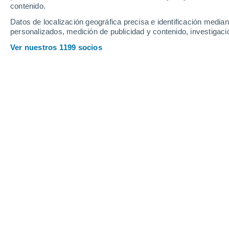
contenido.
15
-
43
km/h
12
-
38
km/h
10
15
-
43
km/h
Datos de localización geográfica precisa e identificación mediant
personalizados, medición de publicidad y contenido, investigació
Tiempo en Quero hoy
, 6 de agosto
Ver nuestros 1199 socios
Lluvia débil
30%
15°
15:00
0.2 mm
Sensación T.
15°
Nubes y claros
14°
16:00
Sensación T.
14°
Nubes y claros
13°
17:00
Sensación T.
13°
Nubes y claros
12°
18:00
Sensación T.
12°
Nubes y claros
10°
19:00
Sensación T.
12°