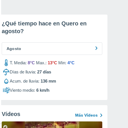
¿Qué tiempo hace en Quero en
agosto
?
Agosto
T. Media:
8°C
Max.:
13°C
Min:
4°C
Días de lluvia:
27
días
Acum. de lluvia:
136 mm
Viento medio:
6 km/h
Vídeos
Más Vídeos