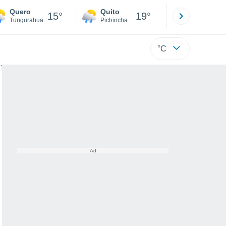
Quero
Quito
Cuenca
15°
19°
Tungurahua
Pichincha
Azuay
°C