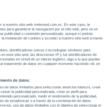
Aviso de nivel amarillo
Alerta moderada por altas
temperaturas en Quero hoy
r a nuestro sitio web meteored.com.ec. En este caso, te
as para garantizar la navegación por el sitio web, pero no se
rar publicidad o contenido personalizado, aunque sí podrás
 la instalación de cookies y acceder a nuestro sitio web a través
s
es, identificadores únicos o tecnologías similares para
n este sitio web, las direcciones IP y los identificadores de
rsonales en virtud de un interés legítimo, algo a lo que puedes
 al tratamiento de datos en cualquier momento haciendo clic en
omingo
Lunes
Martes
Miércoles
9 Ago
10 Ago
11 Ago
12 Ago
miento de datos:
uso de datos limitados para seleccionar anuncios básicos, crear
90%
80%
90%
ccionar la publicidad personalizada, crear un perfil para
1.2 mm
0.2 mm
2.5 mm
ontenido personalizado, medir el rendimiento de la publicidad,
15°
/
8°
16°
/
6°
15°
/
8°
15°
/
8°
vés de estadísticas o a través de la combinación de datos
rvicios, uso de datos limitados con el objetivo de seleccionar el