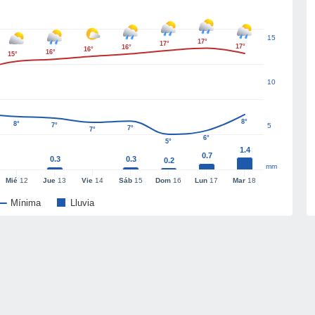
15
17°
17°
17°
16°
16°
16°
15°
10
8°
8°
7°
5
7°
7°
6°
5°
1.4
0.7
0.3
0.3
0.2
mm
Mié
12
Jue
13
Vie
14
Sáb
15
Dom
16
Lun
17
Mar
18
Mínima
Lluvia