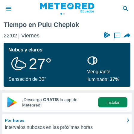
Tiempo en Pulu Cheplok
privacidad
22:02
Viernes
...
o de
com.ec) ha
Nubes y claros
ado por
27°
es para
ue la
 que se
Menguante
e calidad.
Sensación de 30°
Iluminada:
37%
eder a este
ediante las
opciones:
¡Descarga
GRATIS
la app de
Instalar
ookies y
Meteored!
e forma
Por horas
d digital
Intervalos nubosos en las próximas horas
ada, basada