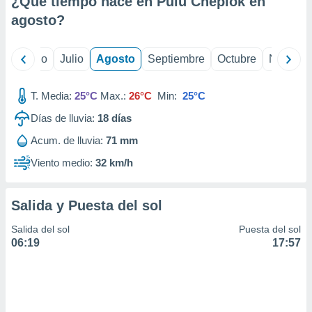
¿Qué tiempo hace en Pulu Cheplok en
ados con el
 seleccionar
agosto
?
o.
calización
yo
Junio
Julio
Agosto
Septiembre
Octubre
Noviemb
precisa e
ión mediante
T. Media:
25°C
Max.:
26°C
Min:
25°C
, publicidad
Días de lluvia:
18
días
dos,
Acum. de lluvia:
71 mm
 publicidad
,
Viento medio:
32 km/h
ón de
 desarrollo
s.
Salida y Puesta del sol
tros 1199
Salida del sol
Puesta del sol
ios
06:19
17:57