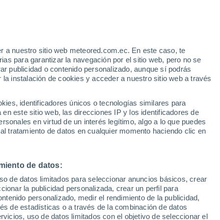
Aviso de nivel amarillo
Alerta moderada por altas
temperaturas en Pujilí hoy
r a nuestro sitio web meteored.com.ec. En este caso, te
h
as para garantizar la navegación por el sitio web, pero no se
rar publicidad o contenido personalizado, aunque sí podrás
 la instalación de cookies y acceder a nuestro sitio web a través
s
es, identificadores únicos o tecnologías similares para
n este sitio web, las direcciones IP y los identificadores de
rsonales en virtud de un interés legítimo, algo a lo que puedes
 al tratamiento de datos en cualquier momento haciendo clic en
iércoles
Jueves
Viernes
Sábado
12 Ago
13 Ago
14 Ago
15 Ago
miento de datos:
uso de datos limitados para seleccionar anuncios básicos, crear
90%
90%
90%
90%
ccionar la publicidad personalizada, crear un perfil para
6.8 mm
6 mm
8.9 mm
14 mm
ontenido personalizado, medir el rendimiento de la publicidad,
16°
/
9°
16°
/
10°
16°
/
10°
16°
/
7°
vés de estadísticas o a través de la combinación de datos
rvicios, uso de datos limitados con el objetivo de seleccionar el