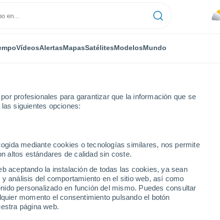
empo
Vídeos
Alertas
Mapas
Satélites
Modelos
Mundo
or profesionales para garantizar que la información que se
 las siguientes opciones:
ecogida mediante cookies o tecnologías similares, nos permite
on altos estándares de calidad sin coste.
eb aceptando la instalación de todas las cookies, ya sean
 y análisis del comportamiento en el sitio web, así como
...
ntenido personalizado en función del mismo. Puedes consultar
alquier momento el consentimiento pulsando el botón
Por horas
uestra página web.
Lluvias débiles en las próximas
horas