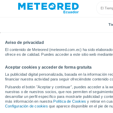
Ti
Aviso de privacidad
El contenido de Meteored (meteored.com.ec) ha sido elaborado p
ofrece es de calidad. Puedes acceder a este sitio web mediante
Aceptar cookies y acceder de forma gratuita
Inicio
Cotopaxi
Pujilí
La publicidad digital personalizada, basada en la información r
financiar nuestra actividad para seguir ofreciéndote contenido c
Tiempo en Pujilí
Pulsando el botón "Aceptar y continuar", puedes acceder a la w
nuestras o de nuestros socios, que nos permiten el seguimiento
07:16
Domingo
desarrollar un perfil específico para mostrarte publicidad y co
más información en nuestra
Política de Cookies
y retirar en cu
Configuración de cookies
que aparece disponible en el pie de n
Parcialmente nuboso