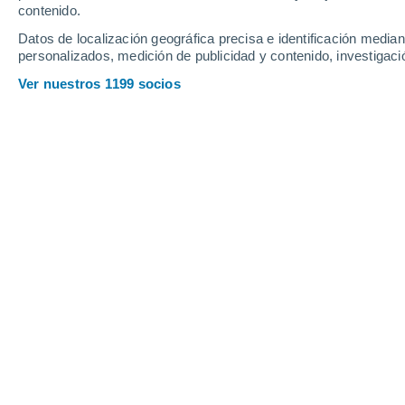
contenido.
12
-
30
km/h
13
-
33
km/h
12
9
-
25
km/h
Datos de localización geográfica precisa e identificación mediant
personalizados, medición de publicidad y contenido, investigació
Tiempo en Pujilí hoy
, 9 de agosto
Ver nuestros 1199 socios
Parcialmente n
12°
07:00
Sensación T.
12°
Parcialmente n
13°
08:00
Sensación T.
13°
Parcialmente n
14°
09:00
Sensación T.
14°
Lluvia débil
60%
15°
11:00
0.7 mm
Sensación T.
15°
Tormenta
90%
13°
14:00
2.9 mm
Sensación T.
13°