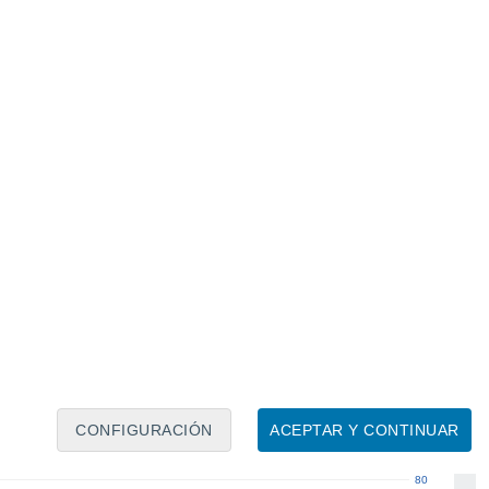
Calendario lunar
Lun
Mar
Mié
Jue
Vie
Sáb
Dom
9
10
11
12
13
14
15
16
17
18
19
20
21
22
CONFIGURACIÓN
ACEPTAR Y CONTINUAR
80