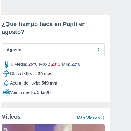
¿Qué tiempo hace en Pujilí en
agosto
?
Agosto
T. Media:
25°C
Max.:
28°C
Min:
22°C
Días de lluvia:
30
días
Acum. de lluvia:
549 mm
Viento medio:
5 km/h
Vídeos
Más Vídeos