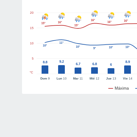
20
16°
16°
16°
16°
15°
15°
15
11°
10
10°
10°
10°
10°
9°
5
9.2
8.9
8.8
6.7
6.8
6
°C
Dom
9
Lun
10
Mar
11
Mié
12
Jue
13
Vie
14
Máxima