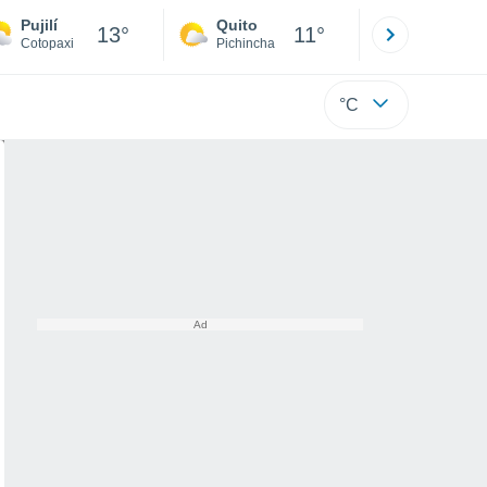
Pujilí
Quito
Cuenca
13°
11°
Cotopaxi
Pichincha
Azuay
°C