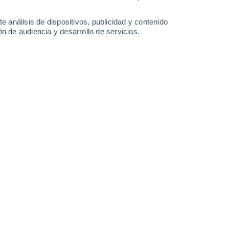
-
32
km/h
11
-
29
km/h
10
-
29
km/h
8
-
30
km/h
e análisis de dispositivos, publicidad y contenido
n de audiencia y desarrollo de servicios.
uboso
Oeste
0 Bajo
3
-
10 km/h
FPS:
no
uboso
Norte
1 Bajo
4
-
14 km/h
FPS:
no
uboso
Norte
3 Medio
5
-
18 km/h
FPS:
6-10
Noroeste
9 ¡Muy Alto!
9
-
24 km/h
FPS:
25-50
Noroeste
8 ¡Muy Alto!
7
-
25 km/h
FPS:
25-50