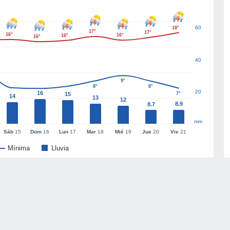
60
18°
17°
17°
16°
16°
16°
16°
40
9°
8°
8°
20
16
15
7°
14
13
12
8.9
8.7
mm
Sáb
15
Dom
16
Lun
17
Mar
18
Mié
19
Jue
20
Vie
21
Mínima
Lluvia