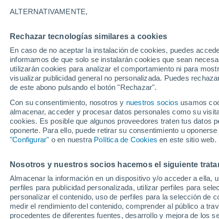
12°
ALTERNATIVAMENTE,
Rechazar tecnologías similares a cookies
Oeste
En caso de no aceptar la instalación de cookies, puedes accede
Sensación de 12°
3
-
10 km/
informamos de que solo se instalarán cookies que sean necesari
utilizarán cookies para analizar el comportamiento ni para most
visualizar publicidad general no personalizada. Puedes rechazar
de este abono pulsando el botón "Rechazar".
Tiempo 1 - 7 días
Mapa de lluvia
Satélites
Modelo
Con su consentimiento, nosotros y
nuestros socios
usamos cooki
almacenar, acceder y procesar datos personales como su visita e
cookies. Es posible que algunos proveedores traten tus datos pe
oponerte. Para ello, puede retirar su consentimiento u oponerse
Mañana
Martes
M
Hoy
"Configurar"
o en nuestra
Política de Cookies
en este sitio web.
10 Ago
11 Ago
9 Ago
Nosotros y nuestros socios hacemos el siguiente trata
Almacenar la información en un dispositivo y/o acceder a ella, 
90%
80%
90%
perfiles para publicidad personalizada, utilizar perfiles para sele
9.2 mm
6.7 mm
8.8 mm
personalizar el contenido, uso de perfiles para la selección de c
16°
/
11°
15°
/
10°
15°
/
10°
medir el rendimiento del contenido, comprender al público a tra
procedentes de diferentes fuentes, desarrollo y mejora de los se