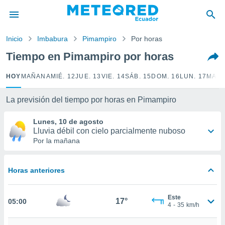
privacidad
o de
Inicio
Imbabura
Pimampiro
Por horas
com.ec) ha
Tiempo en Pimampiro por horas
ado por
es para
HOY
MAÑANA
MIÉ. 12
JUE. 13
VIE. 14
SÁB. 15
DOM. 16
LUN. 17
MAR.
ue la
 que se
e calidad.
La previsión del tiempo por horas en Pimampiro
eder a este
ediante las
Lunes, 10 de agosto
opciones:
Lluvia débil con cielo parcialmente nuboso
Por la mañana
ookies y
e forma
Horas anteriores
d digital
ada, basada
Este
mación
17°
05:00
4
-
35
km/h
ediante
ecnologías