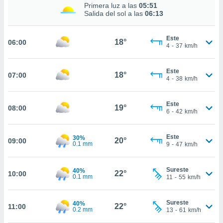
nos permite
Primera luz a las
05:51
estra
Salida del sol a las
06:13
ara seguir
e contenido
ACEPTAR
Este
stándares
18°
06:00
Y
4
-
37
km/h
sin coste.
CONTINUAR
 botón
Este
18°
07:00
continuar",
CONFIGURACIÓN
4
-
38
km/h
der a la
ndo la
 de todas
Este
19°
08:00
6
-
42
km/h
, ya sean
de nuestros
 nos
Este
30%
20°
09:00
0.1 mm
9
-
47
km/h
 y análisis
tamiento en
b, así como
Sureste
40%
22°
10:00
0.1 mm
11
-
55
km/h
un perfil
para
ublicidad y
Sureste
40%
22°
11:00
0.2 mm
13
-
61
km/h
do en