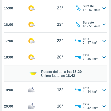
ed.com.ec.
o, te
Sureste
23°
15:00
12
-
57
km/h
 de que
talarán
e sean
Sureste
23°
16:00
para
10
-
51
km/h
a
por el sitio
Este
o se
22°
17:00
9
-
47
km/h
cookies para
nto ni para
Este
20°
18:00
licidad o
7
-
45
km/h
ado, aunque
Puesta del sol a las
18:20
sualizar
Última luz a las
18:42
general no
ada. Puedes
 instalación
Este
18°
19:00
y acceder a
4
-
44
km/h
io web a
ste abono
Este
 botón
18°
20:00
5
-
42
km/h
.