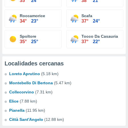
35°
24°
38°
21°
Roccamorice
Scafa
34°
23°
37°
24°
Spoltore
Tocco Da Casauria
35°
25°
37°
22°
Localidades cercanas
Loreto Aprutino
(5.18 km)
Montebello Di Bertona
(5.47 km)
Collecorvino
(7.31 km)
Elice
(7.88 km)
Pianella
(11.95 km)
Città Sant'Angelo
(12.88 km)