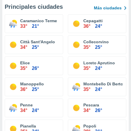
Principales ciudades
Más ciudades
Caramanico Terme
Cepagatti
33°
21°
36°
24°
Città Sant'Angelo
Collecorvino
34°
25°
35°
25°
Elice
Loreto Aprutino
35°
26°
35°
24°
Manoppello
Montebello Di Bertona
36°
25°
35°
24°
Penne
Pescara
34°
24°
34°
26°
Pianella
Popoli