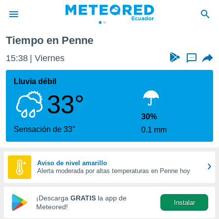
Tiempo en Penne
privacidad
15:38
Viernes
...
o de
com.ec) ha
Lluvia débil
ado por
33°
es para
ue la
 que se
30%
e calidad.
Sensación de 33°
0.1 mm
eder a este
ediante las
opciones:
Aviso de nivel amarillo
Alerta moderada por altas temperaturas en Penne hoy
ookies y
e forma
¡Descarga
GRATIS
la app de
Instalar
d digital
Meteored!
ada, basada