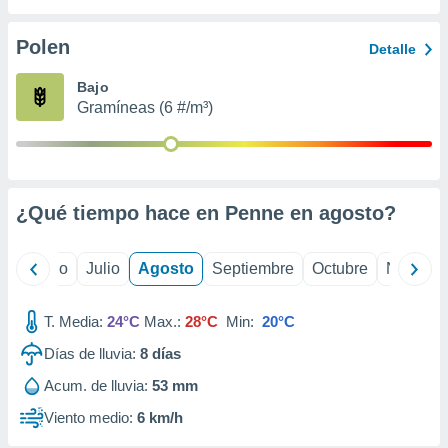
ados con el
 seleccionar
o.
Polen
Detalle
calización
Bajo
precisa e
Gramíneas (6 #/m³)
ión mediante
, publicidad
dos,
 publicidad
¿Qué tiempo hace en Penne en
agosto
?
,
ón de
 desarrollo
yo
Junio
Julio
Agosto
Septiembre
Octubre
Noviemb
s.
tros 1199
T. Media:
24°C
Max.:
28°C
Min:
20°C
ios
Días de lluvia:
8
días
Acum. de lluvia:
53 mm
Viento medio:
6 km/h