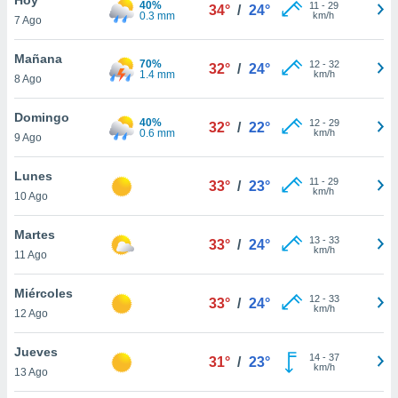
40%
ublicidad y
11
-
29
34°
/
24°
0.3 mm
km/h
7 Ago
do en
 mismo.
Mañana
70%
12
-
32
32°
/
24°
sultar más
1.4 mm
km/h
8 Ago
 en nuestra
 Cookies
y
Domingo
40%
12
-
29
ualquier
32°
/
22°
0.6 mm
km/h
9 Ago
ento
 botón
Lunes
11
-
29
33°
/
23°
ación de
km/h
10 Ago
kies
 disponible
Martes
13
-
33
e nuestra
33°
/
24°
km/h
11 Ago
.
Miércoles
IVAMENTE,
12
-
33
33°
/
24°
km/h
12 Ago
as
Jueves
14
-
37
31°
/
23°
 a cookies
km/h
13 Ago
 no aceptar