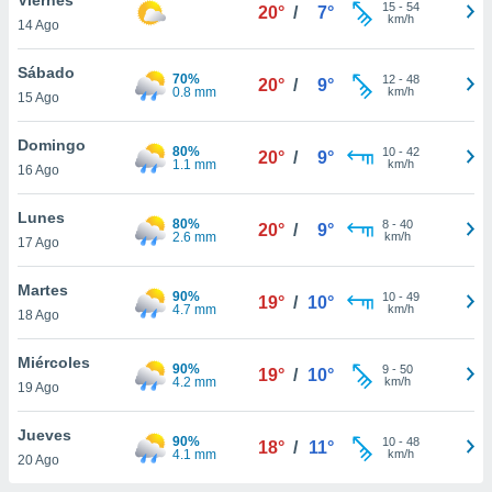
ublicidad y
15
-
54
20°
/
7°
km/h
14 Ago
do en
 mismo.
Sábado
70%
12
-
48
20°
/
9°
sultar más
0.8 mm
km/h
15 Ago
 en nuestra
 Cookies
y
Domingo
80%
10
-
42
ualquier
20°
/
9°
1.1 mm
km/h
16 Ago
ento
 botón
Lunes
80%
8
-
40
20°
/
9°
ación de
2.6 mm
km/h
17 Ago
kies
 disponible
Martes
90%
10
-
49
e nuestra
19°
/
10°
4.7 mm
km/h
18 Ago
.
Miércoles
IVAMENTE,
90%
9
-
50
19°
/
10°
4.2 mm
km/h
19 Ago
as
Jueves
90%
10
-
48
18°
/
11°
 a cookies
4.1 mm
km/h
20 Ago
 no aceptar