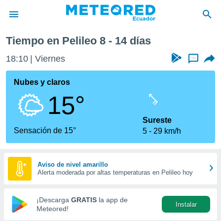
Tiempo en Pelileo 8 - 14 días
privacidad
18:10
Viernes
...
o de
com.ec) ha
Nubes y claros
ado por
15°
es para
ue la
 que se
Sureste
e calidad.
Sensación de 15°
5
29 km/h
eder a este
ediante las
opciones:
Aviso de nivel amarillo
Alerta moderada por altas temperaturas en Pelileo hoy
ookies y
e forma
¡Descarga
GRATIS
la app de
Instalar
d digital
Meteored!
ada, basada