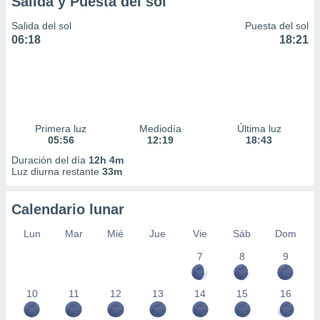
Salida y Puesta del sol
ar perfiles
idad
Salida del sol
Puesta del sol
a, utilizar
06:18
18:21
a
 la
da, crear un
personalizar
o, uso de
Primera luz
Mediodía
Última luz
a la
05:56
12:19
18:43
e contenido
do, medir el
Duración del día
12h 4m
Luz diurna restante
33m
 de la
medir el
 del
Calendario lunar
 comprender
 través de
Lun
Mar
Mié
Jue
Vie
Sáb
Dom
s o a través
nación de
7
8
9
edentes de
fuentes,
10
11
12
13
14
15
16
y mejora de
os, uso de