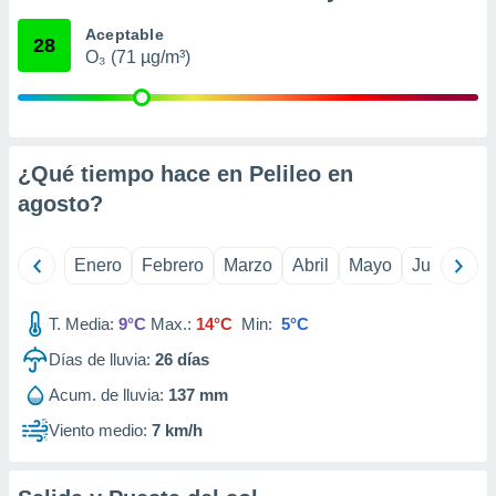
retirar su
Aceptable
ento u
28
O₃ (71 µg/m³)
 de datos
er momento
ic en
o en
¿Qué tiempo hace en Pelileo en
 Cookies
en
agosto
?
eb.
y
Enero
Febrero
Marzo
Abril
Mayo
Junio
Ju
socios
el
T. Media:
9°C
Max.:
14°C
Min:
5°C
to de
Días de lluvia:
26
días
la
Acum. de lluvia:
137 mm
 en un
 y/o acceder
Viento medio:
7 km/h
 de datos
ara
 anuncios