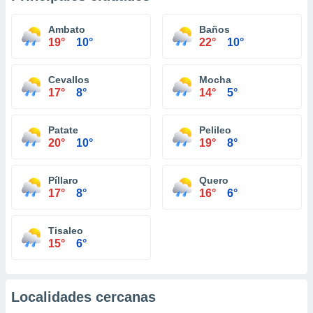
Ambato
Baños
19°
10°
22°
10°
Cevallos
Mocha
17°
8°
14°
5°
Patate
Pelileo
20°
10°
19°
8°
Píllaro
Quero
17°
8°
16°
6°
Tisaleo
15°
6°
Localidades cercanas