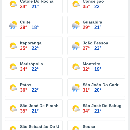
Catole Do Rocha
Conceição
34°
21°
35°
22°
Cuite
Guarabira
29°
18°
29°
21°
Itaporanga
João Pessoa
35°
22°
27°
23°
Marizópolis
Monteiro
34°
22°
32°
19°
Patos
São João Do Cariri
36°
22°
31°
20°
São José De Piranhas
São José Do Sabugi
35°
21°
34°
21°
São Sebastião Do Umbuzeiro
Sousa