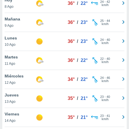
ublicidad y
24
-
42
36°
/
22°
km/h
8 Ago
do en
 mismo.
Mañana
25
-
44
36°
/
23°
sultar más
km/h
9 Ago
 en nuestra
 Cookies
y
Lunes
24
-
40
ualquier
36°
/
23°
km/h
10 Ago
ento
 botón
Martes
22
-
40
36°
/
22°
ación de
km/h
11 Ago
kies
 disponible
Miércoles
24
-
46
e nuestra
34°
/
22°
km/h
12 Ago
.
Jueves
IVAMENTE,
23
-
40
35°
/
21°
km/h
13 Ago
as
Viernes
23
-
41
35°
/
21°
 a cookies
km/h
14 Ago
 no aceptar