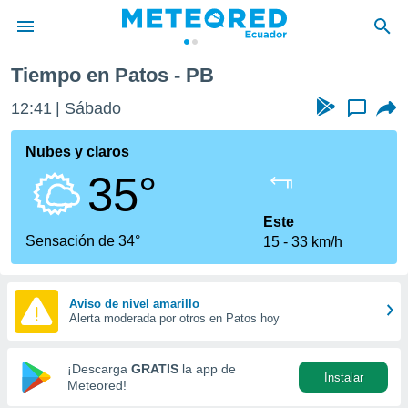
Tiempo en Patos - PB
privacidad
12:41
Sábado
...
o de
com.ec) ha
Nubes y claros
ado por
35°
es para
ue la
 que se
Este
e calidad.
Sensación de 34°
15
33 km/h
eder a este
ediante las
opciones:
Aviso de nivel amarillo
Alerta moderada por otros en Patos hoy
ookies y
e forma
¡Descarga
GRATIS
la app de
Instalar
d digital
Meteored!
ada, basada