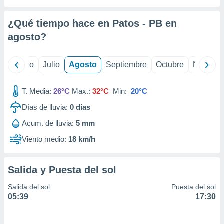
ados con el
 seleccionar
o.
¿Qué tiempo hace en Patos - PB en
calización
agosto
?
precisa e
ión mediante
yo
Junio
Julio
Agosto
Septiembre
Octubre
Noviemb
, publicidad
T. Media:
26°C
Max.:
32°C
Min:
20°C
dos,
 publicidad
Días de lluvia:
0
días
,
ón de
Acum. de lluvia:
5 mm
 desarrollo
Viento medio:
18 km/h
s.
tros 1199
ios
Salida y Puesta del sol
Salida del sol
Puesta del sol
05:39
17:30