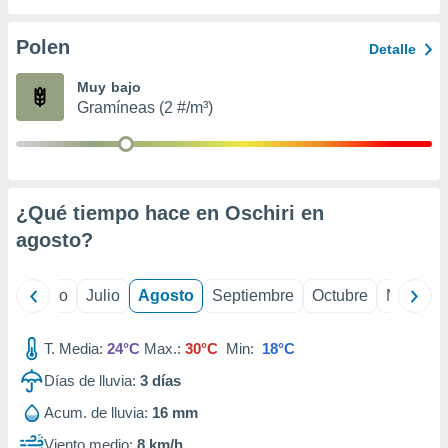
ados con el
 seleccionar
o.
Polen
Detalle
calización
Muy bajo
precisa e
Gramíneas (2 #/m³)
ión mediante
, publicidad
dos,
 publicidad
¿Qué tiempo hace en Oschiri en
,
agosto
?
ón de
 desarrollo
s.
yo
Junio
Julio
Agosto
Septiembre
Octubre
Noviemb
tros 1199
ios
T. Media:
24°C
Max.:
30°C
Min:
18°C
Días de lluvia:
3
días
Acum. de lluvia:
16 mm
Viento medio:
8 km/h