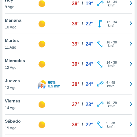
ublicidad y
13
-
34
38°
/
19°
km/h
9 Ago
do en
 mismo.
Mañana
12
-
34
39°
/
22°
sultar más
km/h
10 Ago
 en nuestra
 Cookies
y
Martes
16
-
38
ualquier
39°
/
24°
km/h
11 Ago
ento
 botón
Miércoles
14
-
38
39°
/
24°
ación de
km/h
12 Ago
kies
 disponible
Jueves
60%
6
-
48
e nuestra
38°
/
24°
0.9 mm
km/h
13 Ago
.
Viernes
IVAMENTE,
10
-
29
37°
/
23°
km/h
14 Ago
as
Sábado
9
-
38
38°
/
22°
 a cookies
km/h
15 Ago
 no aceptar