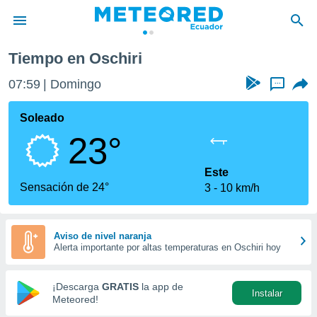
Tiempo en Oschiri
privacidad
07:59
Domingo
...
o de
com.ec) ha
Soleado
ado por
23°
es para
ue la
 que se
Este
e calidad.
Sensación de 24°
3
10 km/h
eder a este
ediante las
opciones:
Aviso de nivel naranja
Alerta importante por altas temperaturas en Oschiri hoy
ookies y
e forma
¡Descarga
GRATIS
la app de
Instalar
d digital
Meteored!
ada, basada