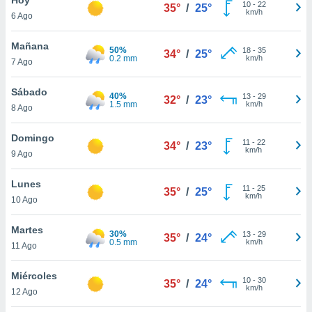
ublicidad y
10
-
22
35°
/
25°
km/h
6 Ago
do en
 mismo.
Mañana
50%
18
-
35
34°
/
25°
sultar más
0.2 mm
km/h
7 Ago
 en nuestra
 Cookies
y
Sábado
40%
13
-
29
ualquier
32°
/
23°
1.5 mm
km/h
8 Ago
ento
 botón
Domingo
11
-
22
34°
/
23°
ación de
km/h
9 Ago
kies
 disponible
Lunes
11
-
25
e nuestra
35°
/
25°
km/h
10 Ago
.
Martes
IVAMENTE,
30%
13
-
29
35°
/
24°
0.5 mm
km/h
11 Ago
as
Miércoles
10
-
30
35°
/
24°
 a cookies
km/h
12 Ago
 no aceptar