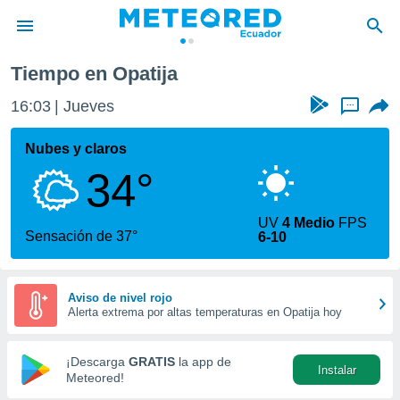
Tiempo en Opatija
privacidad
16:03
Jueves
...
o de
com.ec) ha
Nubes y claros
ado por
34°
es para
ue la
 que se
UV
4 Medio
FPS
e calidad.
Sensación de 37°
6-10
eder a este
ediante las
opciones:
Aviso de nivel rojo
Alerta extrema por altas temperaturas en Opatija hoy
ookies y
e forma
¡Descarga
GRATIS
la app de
Instalar
d digital
Meteored!
ada, basada