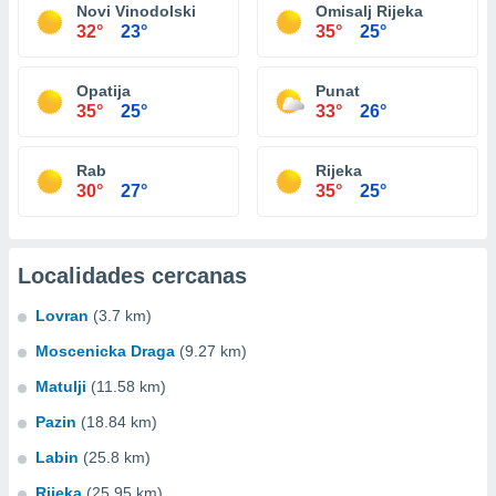
Novi Vinodolski
Omisalj Rijeka
32°
23°
35°
25°
Opatija
Punat
35°
25°
33°
26°
Rab
Rijeka
30°
27°
35°
25°
Localidades cercanas
Lovran
(3.7 km)
Moscenicka Draga
(9.27 km)
Matulji
(11.58 km)
Pazin
(18.84 km)
Labin
(25.8 km)
Rijeka
(25.95 km)