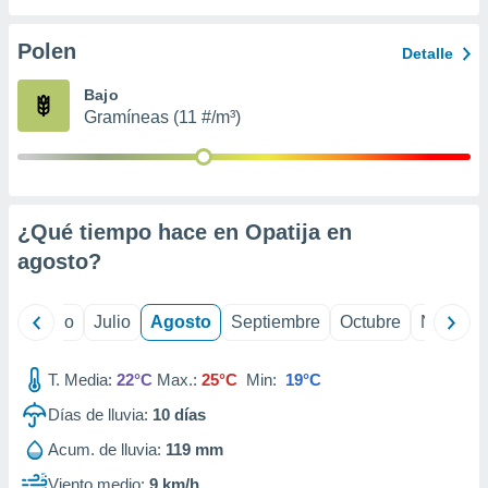
ados con el
 seleccionar
o.
Polen
Detalle
calización
Bajo
precisa e
Gramíneas (11 #/m³)
ión mediante
, publicidad
dos,
 publicidad
¿Qué tiempo hace en Opatija en
,
agosto
?
ón de
 desarrollo
s.
yo
Junio
Julio
Agosto
Septiembre
Octubre
Noviemb
tros 1199
ios
T. Media:
22°C
Max.:
25°C
Min:
19°C
Días de lluvia:
10
días
Acum. de lluvia:
119 mm
Viento medio:
9 km/h