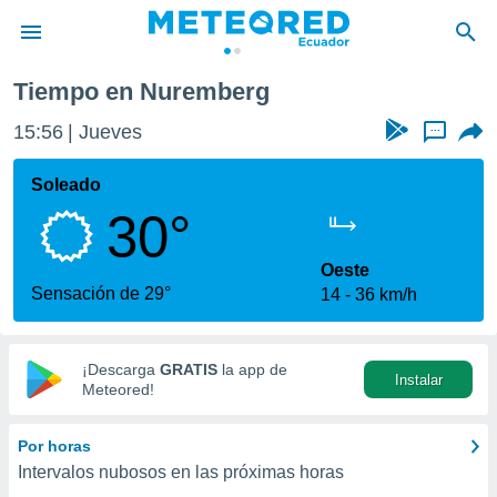
Tiempo en Nuremberg
privacidad
15:56
Jueves
...
o de
com.ec) ha
Soleado
ado por
30°
es para
ue la
 que se
Oeste
e calidad.
Sensación de 29°
14
36 km/h
eder a este
ediante las
opciones:
¡Descarga
GRATIS
la app de
Instalar
ookies y
Meteored!
e forma
Por horas
d digital
Intervalos nubosos en las próximas horas
ada, basada