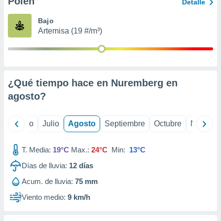
Polen
ados con el
Detalle
 seleccionar
o.
Bajo
Artemisa (19 #/m³)
calización
precisa e
ión mediante
, publicidad
¿Qué tiempo hace en Nuremberg en
dos,
agosto
?
 publicidad
,
ón de
yo
Junio
Julio
Agosto
Septiembre
Octubre
Noviemb
 desarrollo
s.
T. Media:
19°C
Max.:
24°C
Min:
13°C
tros 1199
ios
Días de lluvia:
12
días
Acum. de lluvia:
75 mm
Viento medio:
9 km/h