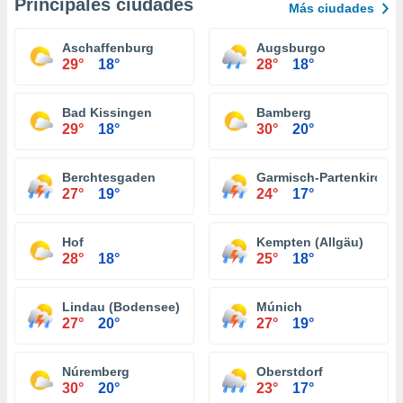
Principales ciudades
Más ciudades
Aschaffenburg
Augsburgo
29°
18°
28°
18°
Bad Kissingen
Bamberg
29°
18°
30°
20°
Berchtesgaden
Garmisch-Partenkirche
27°
19°
24°
17°
Hof
Kempten (Allgäu)
28°
18°
25°
18°
Lindau (Bodensee)
Múnich
27°
20°
27°
19°
Núremberg
Oberstdorf
30°
20°
23°
17°