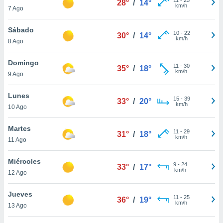
28°
/
14°
ublicidad y
km/h
7 Ago
do en
Sábado
 mismo.
10
-
22
30°
/
14°
km/h
sultar más
8 Ago
 en nuestra
 Cookies
y
Domingo
11
-
30
35°
/
18°
ualquier
km/h
9 Ago
ento
Lunes
 botón
15
-
39
33°
/
20°
km/h
10 Ago
ación de
kies
 disponible
Martes
11
-
29
31°
/
18°
e nuestra
km/h
11 Ago
.
Miércoles
IVAMENTE,
9
-
24
33°
/
17°
km/h
12 Ago
as
Jueves
11
-
25
36°
/
19°
 a cookies
km/h
13 Ago
 no aceptar