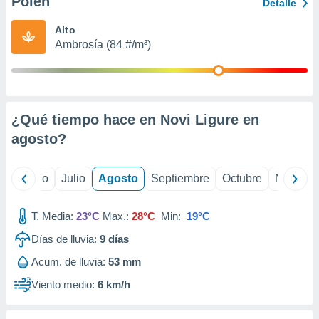
Polen
ados con el
Detalle
 seleccionar
o.
Alto
Ambrosía (84 #/m³)
calización
precisa e
ión mediante
, publicidad
¿Qué tiempo hace en Novi Ligure en
dos,
agosto
?
 publicidad
,
ón de
yo
Junio
Julio
Agosto
Septiembre
Octubre
Noviemb
 desarrollo
s.
T. Media:
23°C
Max.:
28°C
Min:
19°C
tros 1199
ios
Días de lluvia:
9
días
Acum. de lluvia:
53 mm
Viento medio:
6 km/h