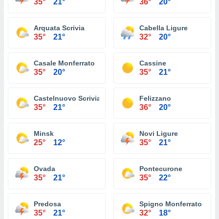
35°
21°
36°
20°
Arquata Scrivia
Cabella Ligure
35°
21°
32°
20°
Casale Monferrato
Cassine
35°
20°
35°
21°
Castelnuovo Scrivia
Felizzano
35°
21°
36°
20°
Minsk
Novi Ligure
25°
12°
35°
21°
Ovada
Pontecurone
35°
21°
35°
22°
Predosa
Spigno Monferrato
35°
21°
32°
18°