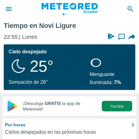
Tiempo en Novi Ligure
privacidad
22:55
Lunes
...
o de
com.ec) ha
Cielo despejado
ado por
25°
es para
ue la
 que se
Menguante
e calidad.
Sensación de 26°
Iluminada:
7%
eder a este
ediante las
opciones:
¡Descarga
GRATIS
la app de
Instalar
ookies y
Meteored!
e forma
Por horas
d digital
Cielos despejados en las próximas horas
ada, basada