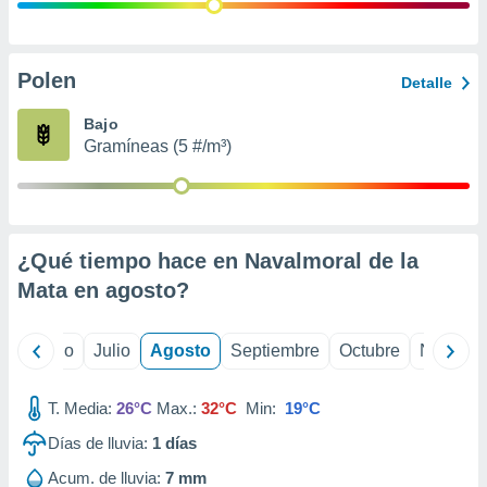
ados con el
 seleccionar
o.
calización
Polen
Detalle
precisa e
ión mediante
Bajo
Gramíneas (5 #/m³)
, publicidad
dos,
 publicidad
,
¿Qué tiempo hace en Navalmoral de la
ón de
 desarrollo
Mata en
agosto
?
s.
tros 1199
yo
Junio
Julio
Agosto
Septiembre
Octubre
Noviemb
ios
T. Media:
26°C
Max.:
32°C
Min:
19°C
Días de lluvia:
1
días
Acum. de lluvia:
7 mm