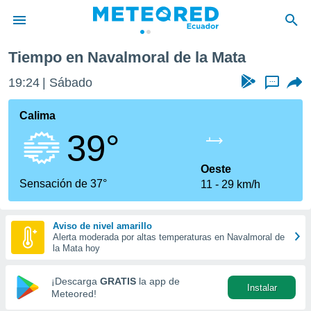
lmoral de la Mata
Tiempo en Navalmoral de la Mata
privacidad
19:24
Sábado
...
o de
com.ec) ha
Calima
ado por
39°
es para
ue la
 que se
Oeste
e calidad.
Sensación de 37°
11
29 km/h
eder a este
ediante las
opciones:
Aviso de nivel amarillo
Alerta moderada por altas temperaturas en Navalmoral de
ookies y
la Mata hoy
e forma
¡Descarga
GRATIS
la app de
Instalar
d digital
Meteored!
ada, basada