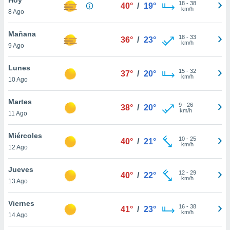
ublicidad y
18
-
38
40°
/
19°
km/h
8 Ago
do en
 mismo.
Mañana
18
-
33
36°
/
23°
sultar más
km/h
9 Ago
 en nuestra
 Cookies
y
Lunes
15
-
32
ualquier
37°
/
20°
km/h
10 Ago
ento
 botón
Martes
9
-
26
38°
/
20°
ación de
km/h
11 Ago
kies
 disponible
Miércoles
10
-
25
e nuestra
40°
/
21°
km/h
12 Ago
.
Jueves
IVAMENTE,
12
-
29
40°
/
22°
km/h
13 Ago
as
Viernes
16
-
38
41°
/
23°
 a cookies
km/h
14 Ago
 no aceptar