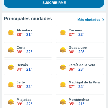
Principales ciudades
Más ciudades
Alcántara
Cáceres
38°
21°
37°
22°
Coria
Guadalupe
38°
22°
36°
23°
Hervás
Jaraíz de la Vera
34°
21°
36°
23°
Jerte
Madrigal de la Vera
35°
22°
37°
24°
Miajadas
Montánchez
39°
22°
35°
21°