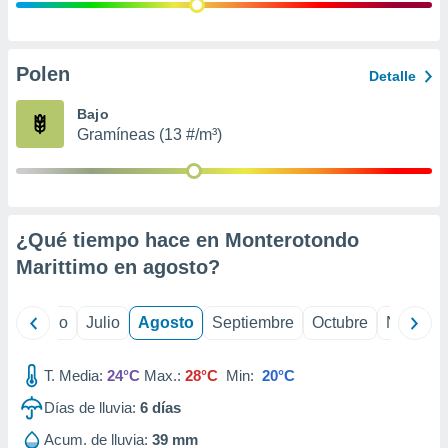
ados con el
 seleccionar
o.
calización
Polen
Detalle
precisa e
ión mediante
Bajo
Gramíneas (13 #/m³)
, publicidad
dos,
 publicidad
,
¿Qué tiempo hace en Monterotondo
ón de
 desarrollo
Marittimo en
agosto
?
s.
tros 1199
yo
Junio
Julio
Agosto
Septiembre
Octubre
Noviemb
ios
T. Media:
24°C
Max.:
28°C
Min:
20°C
Días de lluvia:
6
días
Acum. de lluvia:
39 mm