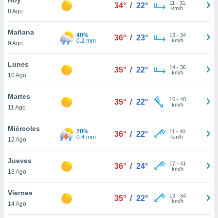
ublicidad y
11
-
31
34°
/
22°
km/h
8 Ago
do en
 mismo.
Mañana
40%
13
-
34
36°
/
23°
sultar más
0.2 mm
km/h
9 Ago
 en nuestra
 Cookies
y
Lunes
14
-
36
ualquier
35°
/
22°
km/h
10 Ago
ento
 botón
Martes
16
-
40
35°
/
22°
ación de
km/h
11 Ago
kies
 disponible
Miércoles
70%
11
-
40
e nuestra
36°
/
22°
0.4 mm
km/h
12 Ago
.
Jueves
IVAMENTE,
17
-
41
36°
/
24°
km/h
13 Ago
as
Viernes
13
-
34
35°
/
22°
 a cookies
km/h
14 Ago
 no aceptar