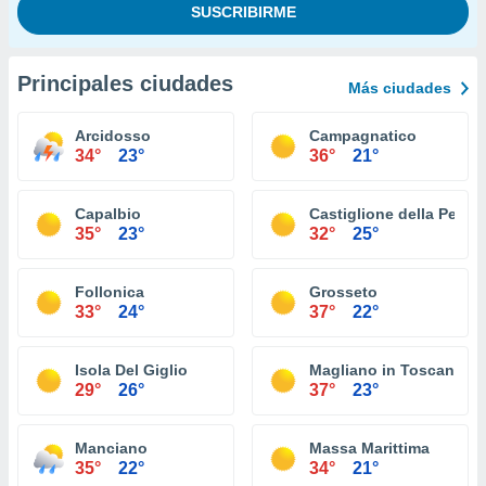
Principales ciudades
Más ciudades
Arcidosso
Campagnatico
34°
23°
36°
21°
Capalbio
Castiglione della Pesca
35°
23°
32°
25°
Follonica
Grosseto
33°
24°
37°
22°
Isola Del Giglio
Magliano in Toscana
29°
26°
37°
23°
Manciano
Massa Marittima
35°
22°
34°
21°