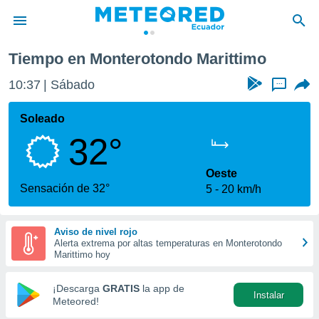
Tiempo en Monterotondo Marittimo
privacidad
10:37
Sábado
...
o de
com.ec) ha
Soleado
ado por
32°
es para
ue la
 que se
Oeste
e calidad.
Sensación de 32°
5
20 km/h
eder a este
ediante las
opciones:
Aviso de nivel rojo
Alerta extrema por altas temperaturas en Monterotondo
ookies y
Marittimo hoy
e forma
¡Descarga
GRATIS
la app de
Instalar
d digital
Meteored!
ada, basada