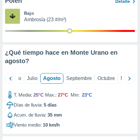
Polen
ados con el
Detalle
 seleccionar
o.
Bajo
Ambrosía (23 #/m³)
calización
precisa e
ión mediante
, publicidad
¿Qué tiempo hace en Monte Urano en
dos,
agosto
?
 publicidad
,
ón de
yo
Junio
Julio
Agosto
Septiembre
Octubre
Noviemb
 desarrollo
s.
T. Media:
25°C
Max.:
27°C
Min:
23°C
tros 1199
ios
Días de lluvia:
5
días
Acum. de lluvia:
35 mm
Viento medio:
10 km/h