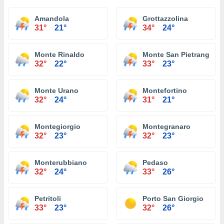
Amandola
Grottazzolina
31°
21°
34°
24°
Monte Rinaldo
Monte San Pietrangeli
32°
22°
33°
23°
Monte Urano
Montefortino
32°
24°
31°
21°
Montegiorgio
Montegranaro
32°
23°
32°
23°
Monterubbiano
Pedaso
32°
24°
33°
26°
Petritoli
Porto San Giorgio
33°
23°
32°
26°