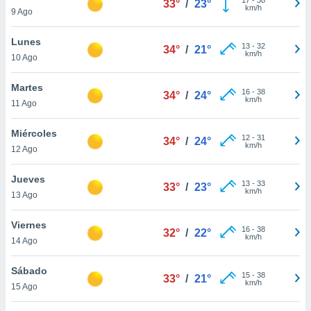
33°
/
23°
ublicidad y
km/h
9 Ago
do en
Lunes
 mismo.
13
-
32
34°
/
21°
km/h
sultar más
10 Ago
 en nuestra
 Cookies
y
Martes
16
-
38
34°
/
24°
ualquier
km/h
11 Ago
ento
Miércoles
 botón
12
-
31
34°
/
24°
km/h
12 Ago
ación de
kies
 disponible
Jueves
13
-
33
33°
/
23°
e nuestra
km/h
13 Ago
.
Viernes
IVAMENTE,
16
-
38
32°
/
22°
km/h
14 Ago
as
Sábado
15
-
38
33°
/
21°
 a cookies
km/h
15 Ago
 no aceptar