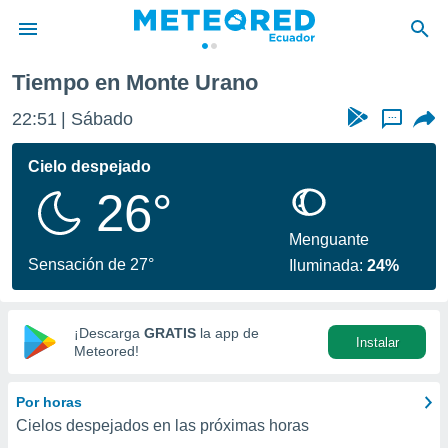
Tiempo en Monte Urano
privacidad
22:51
Sábado
...
o de
com.ec) ha
Cielo despejado
ado por
26°
es para
ue la
 que se
Menguante
e calidad.
Sensación de 27°
Iluminada:
24%
eder a este
ediante las
opciones:
¡Descarga
GRATIS
la app de
Instalar
ookies y
Meteored!
e forma
Por horas
d digital
Cielos despejados en las próximas horas
ada, basada