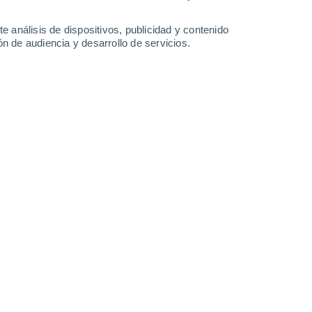
-
30
km/h
13
-
32
km/h
12
-
32
km/h
8
-
30
km/h
e análisis de dispositivos, publicidad y contenido
n de audiencia y desarrollo de servicios.
sto
Noroeste
9 ¡Muy Alto!
4
-
22 km/h
FPS:
25-50
Noroeste
8 ¡Muy Alto!
6
-
24 km/h
FPS:
25-50
Noroeste
6 Alto
8
-
26 km/h
FPS:
15-25
Noroeste
3 Medio
9
-
27 km/h
FPS:
6-10
Noroeste
2 Bajo
11
-
28 km/h
FPS:
no