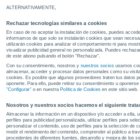
28°
ALTERNATIVAMENTE,
Rechazar tecnologías similares a cookies
UV
9 ¡Muy
En caso de no aceptar la instalación de cookies, puedes accede
Sensación de 27°
FPS
25-50
informamos de que solo se instalarán cookies que sean necesari
utilizarán cookies para analizar el comportamiento ni para most
visualizar publicidad general no personalizada. Puedes rechazar
de este abono pulsando el botón "Rechazar".
Tiempo 1 - 7 días
Mapa de nubosidad
Satélites
M
Con su consentimiento, nosotros y
nuestros socios
usamos cooki
almacenar, acceder y procesar datos personales como su visita e
cookies. Es posible que algunos proveedores traten tus datos pe
oponerte. Para ello, puede retirar su consentimiento u oponerse
Mañana
Sábado
D
Hoy
"Configurar"
o en nuestra
Política de Cookies
en este sitio web.
7 Ago
8 Ago
6 Ago
Nosotros y nuestros socios hacemos el siguiente trata
Almacenar la información en un dispositivo y/o acceder a ella, 
60%
perfiles para publicidad personalizada, utilizar perfiles para sele
1 mm
personalizar el contenido, uso de perfiles para la selección de c
29°
/
16°
26°
/
14°
29°
/
15°
medir el rendimiento del contenido, comprender al público a tra
procedentes de diferentes fuentes, desarrollo y mejora de los se