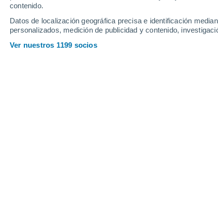
contenido.
14
-
35
km/h
19
-
47
km/h
10
11
-
28
km/h
Datos de localización geográfica precisa e identificación mediant
personalizados, medición de publicidad y contenido, investigació
Tiempo en Montalegre hoy
, 6 de ago
Ver nuestros 1199 socios
Soleado
28°
14:00
Sensación T.
27°
Soleado
29°
15:00
Sensación T.
28°
Soleado
29°
16:00
Sensación T.
28°
Nubes y claros
28°
17:00
Sensación T.
28°
Soleado
27°
18:00
Sensación T.
27°