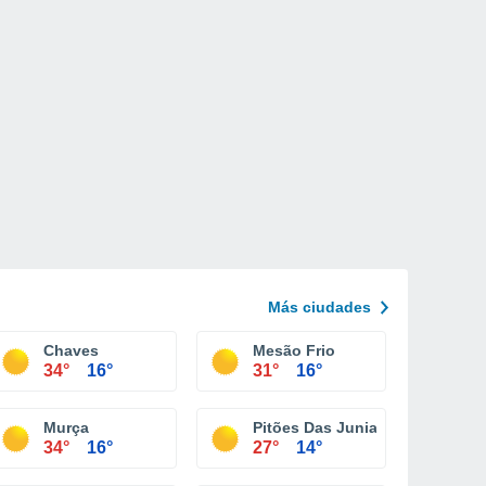
Más ciudades
Chaves
Mesão Frio
34°
16°
31°
16°
Murça
Pitões Das Junias
34°
16°
27°
14°