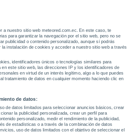
 Alto!
r a nuestro sitio web meteored.com.ec. En este caso, te
as para garantizar la navegación por el sitio web, pero no se
rar publicidad o contenido personalizado, aunque sí podrás
 la instalación de cookies y acceder a nuestro sitio web a través
odelos
es, identificadores únicos o tecnologías similares para
n este sitio web, las direcciones IP y los identificadores de
rsonales en virtud de un interés legítimo, algo a lo que puedes
 al tratamiento de datos en cualquier momento haciendo clic en
omingo
Lunes
Martes
Miércoles
9 Ago
10 Ago
11 Ago
12 Ago
miento de datos:
uso de datos limitados para seleccionar anuncios básicos, crear
ccionar la publicidad personalizada, crear un perfil para
ontenido personalizado, medir el rendimiento de la publicidad,
26°
/
12°
29°
/
15°
28°
/
17°
30°
/
15°
vés de estadísticas o a través de la combinación de datos
rvicios, uso de datos limitados con el objetivo de seleccionar el