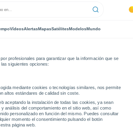
empo
Vídeos
Alertas
Mapas
Satélites
Modelos
Mundo
or profesionales para garantizar que la información que se
 las siguientes opciones:
ecogida mediante cookies o tecnologías similares, nos permite
on altos estándares de calidad sin coste.
eb aceptando la instalación de todas las cookies, ya sean
 y análisis del comportamiento en el sitio web, así como
...
ntenido personalizado en función del mismo. Puedes consultar
alquier momento el consentimiento pulsando el botón
Por horas
uestra página web.
Intervalos nubosos en las
próximas horas