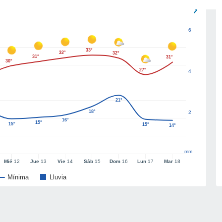
6
33°
32°
32°
31°
31°
30°
27°
4
21°
18°
2
16°
15°
15°
15°
14°
mm
Mié
12
Jue
13
Vie
14
Sáb
15
Dom
16
Lun
17
Mar
18
Mínima
Lluvia