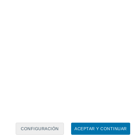
Calendario lunar
Lun
Mar
Mié
Jue
Vie
Sáb
Dom
6
7
8
9
10
11
12
13
14
15
16
17
18
19
CONFIGURACIÓN
ACEPTAR Y CONTINUAR