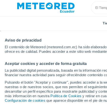
Ti
Aviso de privacidad
El contenido de Meteored (meteored.com.ec) ha sido elaborado p
ofrece es de calidad. Puedes acceder a este sitio web mediante
Aceptar cookies y acceder de forma gratuita
Inicio
Portugal
Distrito de Vila Real
Montalegre
La publicidad digital personalizada, basada en la información r
financiar nuestra actividad para seguir ofreciéndote contenido c
Tiempo en Montalegre
Pulsando el botón "Aceptar y continuar", puedes acceder a la w
nuestras o de nuestros socios, que nos permiten el seguimiento
14:10
Jueves
desarrollar un perfil específico para mostrarte publicidad y co
más información en nuestra
Política de Cookies
y retirar en cu
Configuración de cookies
que aparece disponible en el pie de n
Soleado