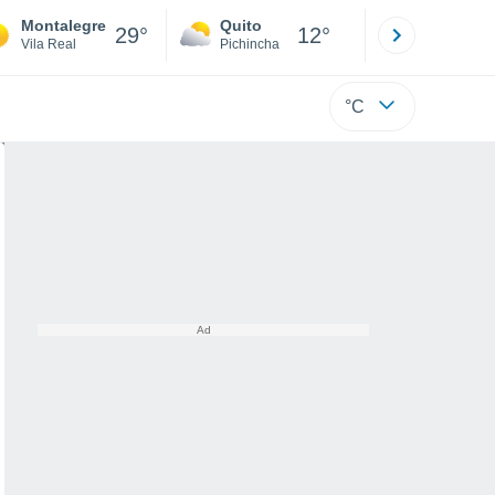
Montalegre
Quito
Cuenca
29°
12°
Vila Real
Pichincha
Azuay
°C