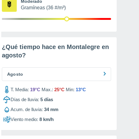
Moderado
Gramíneas (36 #/m³)
¿Qué tiempo hace en Montalegre en
agosto
?
Agosto
T. Media:
19°C
Max.:
25°C
Min:
13°C
Días de lluvia:
5
días
Acum. de lluvia:
34 mm
Viento medio:
8 km/h