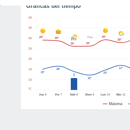
Gráficas del tiempo
40
35
29°
29°
30
29°
28°
26°
26°
25
20
17°
15
16°
15°
15°
1
12°
10
°C
Jue
6
Vie
7
Sáb
8
Dom
9
Lun
10
Mar
11
Máxima