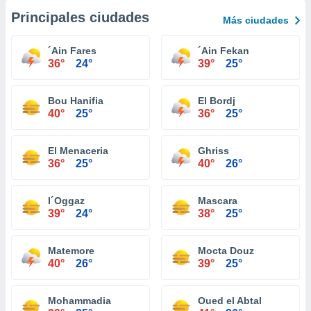
Principales ciudades
Más ciudades
´Ain Fares
´Ain Fekan
36°
24°
39°
25°
Bou Hanifia
El Bordj
40°
25°
36°
25°
El Menaceria
Ghriss
36°
25°
40°
26°
l´Oggaz
Mascara
39°
24°
38°
25°
Matemore
Mocta Douz
40°
26°
39°
25°
Mohammadia
Oued el Abtal