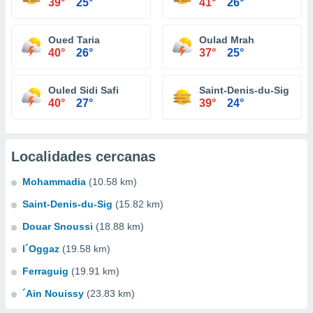
39°
25°
41°
26°
Oued Taria
Oulad Mrah
40°
26°
37°
25°
Ouled Sidi Safi
Saint-Denis-du-Sig
40°
27°
39°
24°
Localidades cercanas
Mohammadia
(10.58 km)
Saint-Denis-du-Sig
(15.82 km)
Douar Snoussi
(18.88 km)
l´Oggaz
(19.58 km)
Ferraguig
(19.91 km)
´Ain Nouissy
(23.83 km)