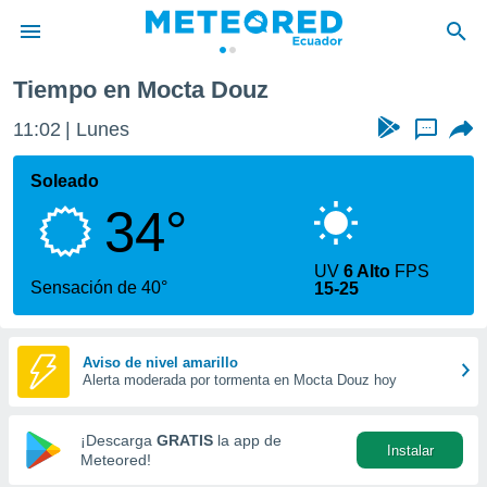
Tiempo en Mocta Douz
privacidad
11:02
Lunes
...
o de
com.ec) ha
Soleado
ado por
34°
es para
ue la
 que se
UV
6 Alto
FPS
e calidad.
Sensación de 40°
15-25
eder a este
ediante las
opciones:
Aviso de nivel amarillo
Alerta moderada por tormenta en Mocta Douz hoy
ookies y
e forma
¡Descarga
GRATIS
la app de
Instalar
d digital
Meteored!
ada, basada