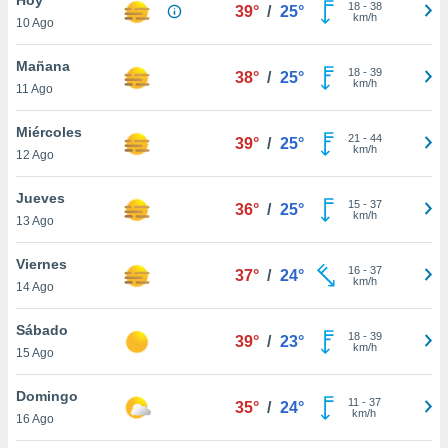
ublicidad y
18
-
38
39°
/
25°
km/h
10 Ago
do en
 mismo.
Mañana
18
-
39
38°
/
25°
sultar más
km/h
11 Ago
 en nuestra
 Cookies
y
Miércoles
21
-
44
ualquier
39°
/
25°
km/h
12 Ago
ento
 botón
Jueves
15
-
37
36°
/
25°
ación de
km/h
13 Ago
kies
 disponible
Viernes
16
-
37
e nuestra
37°
/
24°
km/h
14 Ago
.
Sábado
IVAMENTE,
18
-
39
39°
/
23°
km/h
15 Ago
as
Domingo
11
-
37
35°
/
24°
 a cookies
km/h
16 Ago
 no aceptar