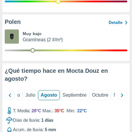
ados con el
 seleccionar
o.
calización
Polen
Detalle
precisa e
ión mediante
Muy bajo
Gramíneas (2 #/m³)
, publicidad
dos,
 publicidad
,
¿Qué tiempo hace en Mocta Douz en
ón de
 desarrollo
agosto
?
s.
tros 1199
yo
Junio
Julio
Agosto
Septiembre
Octubre
Noviemb
ios
T. Media:
28°C
Max.:
35°C
Min:
22°C
Días de lluvia:
1
días
Acum. de lluvia:
5 mm