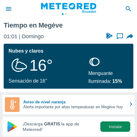
gève
Tiempo en Megève
privacidad
01:01
Domingo
...
o de
com.ec) ha
Nubes y claros
ado por
16°
es para
ue la
 que se
Menguante
e calidad.
Sensación de 16°
Iluminada:
15%
eder a este
ediante las
opciones:
Aviso de nivel naranja
Alerta importante por altas temperaturas en Megève hoy
ookies y
e forma
¡Descarga
GRATIS
la app de
Instalar
d digital
Meteored!
ada, basada