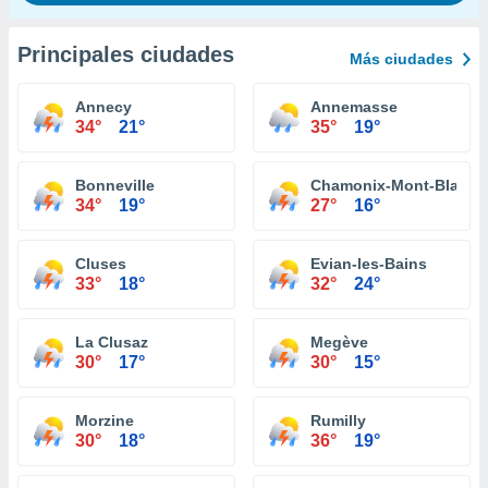
Principales ciudades
Más ciudades
Annecy
Annemasse
34°
21°
35°
19°
Bonneville
Chamonix-Mont-Blanc
34°
19°
27°
16°
Cluses
Evian-les-Bains
33°
18°
32°
24°
La Clusaz
Megève
30°
17°
30°
15°
Morzine
Rumilly
30°
18°
36°
19°