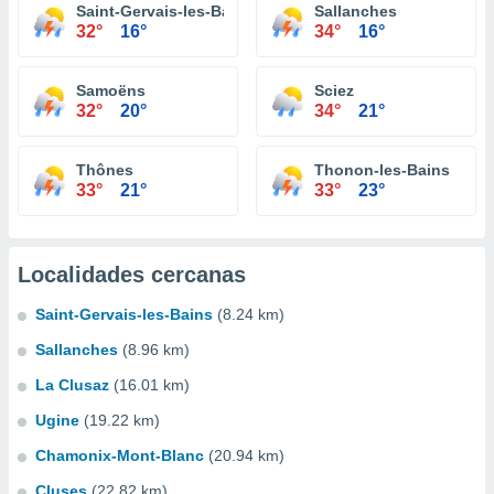
Saint-Gervais-les-Bains
Sallanches
32°
16°
34°
16°
Samoëns
Sciez
32°
20°
34°
21°
Thônes
Thonon-les-Bains
33°
21°
33°
23°
Localidades cercanas
Saint-Gervais-les-Bains
(8.24 km)
Sallanches
(8.96 km)
La Clusaz
(16.01 km)
Ugine
(19.22 km)
Chamonix-Mont-Blanc
(20.94 km)
Cluses
(22.82 km)