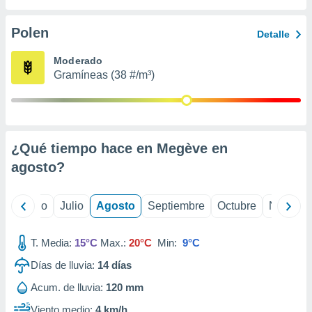
ados con el
 seleccionar
o.
Polen
Detalle
calización
Moderado
precisa e
Gramíneas (38 #/m³)
ión mediante
, publicidad
dos,
 publicidad
¿Qué tiempo hace en Megève en
,
agosto
?
ón de
 desarrollo
s.
yo
Junio
Julio
Agosto
Septiembre
Octubre
Noviemb
tros 1199
ios
T. Media:
15°C
Max.:
20°C
Min:
9°C
Días de lluvia:
14
días
Acum. de lluvia:
120 mm
Viento medio:
4 km/h