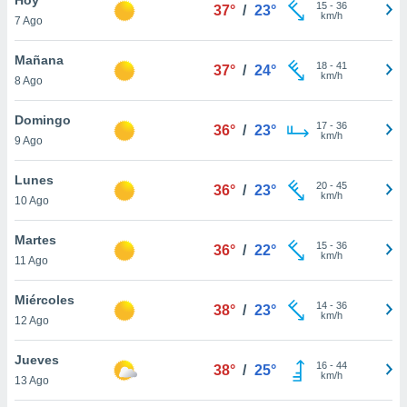
ublicidad y
15
-
36
37°
/
23°
km/h
7 Ago
do en
 mismo.
Mañana
18
-
41
37°
/
24°
sultar más
km/h
8 Ago
 en nuestra
 Cookies
y
Domingo
17
-
36
ualquier
36°
/
23°
km/h
9 Ago
ento
 botón
Lunes
20
-
45
36°
/
23°
ación de
km/h
10 Ago
kies
 disponible
Martes
15
-
36
e nuestra
36°
/
22°
km/h
11 Ago
.
Miércoles
IVAMENTE,
14
-
36
38°
/
23°
km/h
12 Ago
as
Jueves
16
-
44
38°
/
25°
 a cookies
km/h
13 Ago
 no aceptar