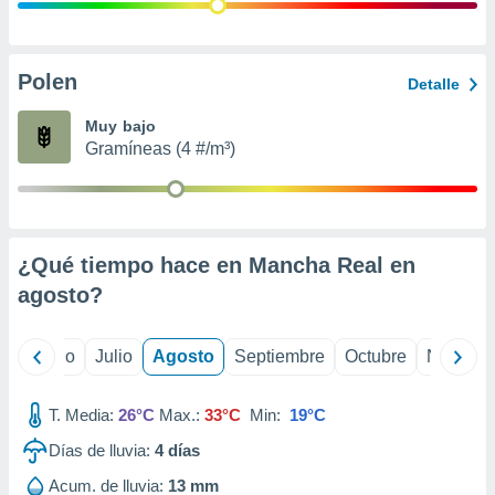
ados con el
 seleccionar
o.
calización
Polen
Detalle
precisa e
ión mediante
Muy bajo
Gramíneas (4 #/m³)
, publicidad
dos,
 publicidad
,
¿Qué tiempo hace en Mancha Real en
ón de
 desarrollo
agosto
?
s.
tros 1199
yo
Junio
Julio
Agosto
Septiembre
Octubre
Noviemb
ios
T. Media:
26°C
Max.:
33°C
Min:
19°C
Días de lluvia:
4
días
Acum. de lluvia:
13 mm