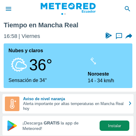
al
Tiempo en Mancha Real
privacidad
16:58
Viernes
...
o de
com.ec) ha
Nubes y claros
ado por
36°
es para
ue la
 que se
Noroeste
e calidad.
Sensación de 34°
14
34 km/h
eder a este
ediante las
opciones:
Aviso de nivel naranja
Alerta importante por altas temperaturas en Mancha Real
ookies y
hoy
e forma
¡Descarga
GRATIS
la app de
Instalar
d digital
Meteored!
ada, basada