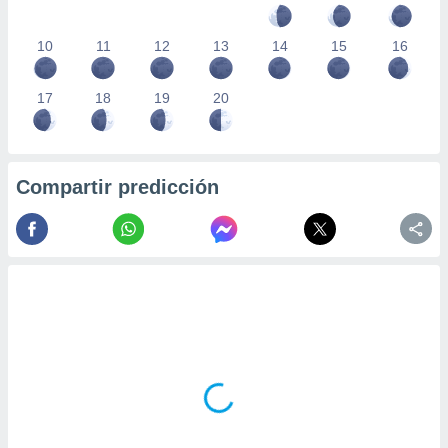
10
11
12
13
14
15
16
17
18
19
20
Compartir predicción