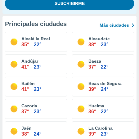
Principales ciudades
Más ciudades
Alcalá la Real
Alcaudete
35°
22°
38°
23°
Andújar
Baeza
41°
23°
37°
22°
Bailén
Beas de Segura
41°
23°
39°
24°
Cazorla
Huelma
37°
23°
36°
22°
Jaén
La Carolina
38°
24°
39°
23°