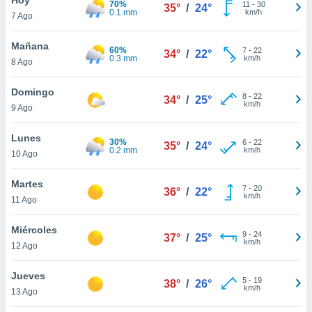
70%
ublicidad y
11
-
30
35°
/
24°
0.1 mm
km/h
7 Ago
do en
 mismo.
Mañana
60%
7
-
22
34°
/
22°
sultar más
0.3 mm
km/h
8 Ago
 en nuestra
 Cookies
y
Domingo
8
-
22
ualquier
34°
/
25°
km/h
9 Ago
ento
 botón
Lunes
30%
6
-
22
35°
/
24°
ación de
0.2 mm
km/h
10 Ago
kies
 disponible
Martes
7
-
20
e nuestra
36°
/
22°
km/h
11 Ago
.
Miércoles
IVAMENTE,
9
-
24
37°
/
25°
km/h
12 Ago
as
Jueves
5
-
19
38°
/
26°
 a cookies
km/h
13 Ago
 no aceptar