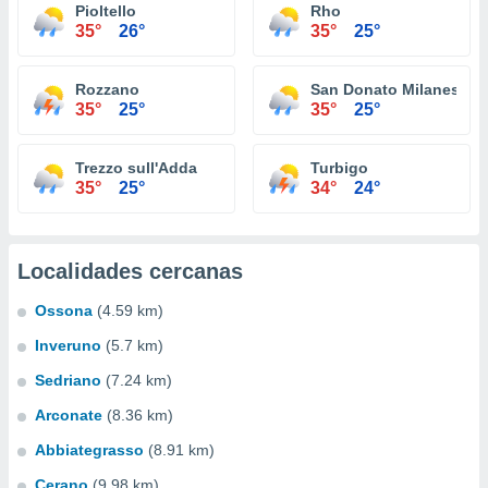
Pioltello
Rho
35°
26°
35°
25°
Rozzano
San Donato Milanese
35°
25°
35°
25°
Trezzo sull'Adda
Turbigo
35°
25°
34°
24°
Localidades cercanas
Ossona
(4.59 km)
Inveruno
(5.7 km)
Sedriano
(7.24 km)
Arconate
(8.36 km)
Abbiategrasso
(8.91 km)
Cerano
(9.98 km)