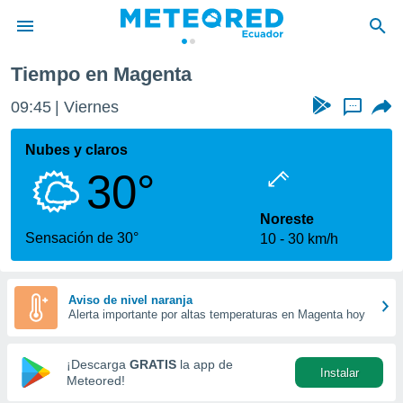
Tiempo en Magenta
privacidad
09:45
Viernes
...
o de
com.ec) ha
Nubes y claros
ado por
30°
es para
ue la
 que se
Noreste
e calidad.
Sensación de 30°
10
30 km/h
eder a este
ediante las
opciones:
Aviso de nivel naranja
Alerta importante por altas temperaturas en Magenta hoy
ookies y
e forma
¡Descarga
GRATIS
la app de
Instalar
d digital
Meteored!
ada, basada