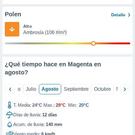
ados con el
 seleccionar
o.
Polen
Detalle
calización
Alto
precisa e
Ambrosía (106 #/m³)
ión mediante
, publicidad
dos,
 publicidad
¿Qué tiempo hace en Magenta en
,
agosto
?
ón de
 desarrollo
s.
yo
Junio
Julio
Agosto
Septiembre
Octubre
Noviemb
tros 1199
ios
T. Media:
24°C
Max.:
29°C
Min:
20°C
Días de lluvia:
12
días
Acum. de lluvia:
140 mm
Viento medio:
6 km/h