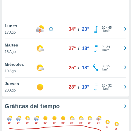
ste abono
 botón
.
Lunes
10
-
45
34°
/
23°
nto,
km/h
17 Ago
cios
Martes
kies,
9
-
34
27°
/
18°
km/h
18 Ago
ores únicos
as similares
nar,
Miércoles
8
-
25
25°
/
18°
rocesar
km/h
19 Ago
onales como
 este sitio
Jueves
recciones IP
15
-
32
28°
/
19°
km/h
20 Ago
ficadores de
 posible
s
Gráficas del tiempo
 traten tus
nales en
 interés
35°
34°
34°
35°
36°
37°
38°
38°
38°
36°
34°
go a lo que
27°
25°
nerte. Para