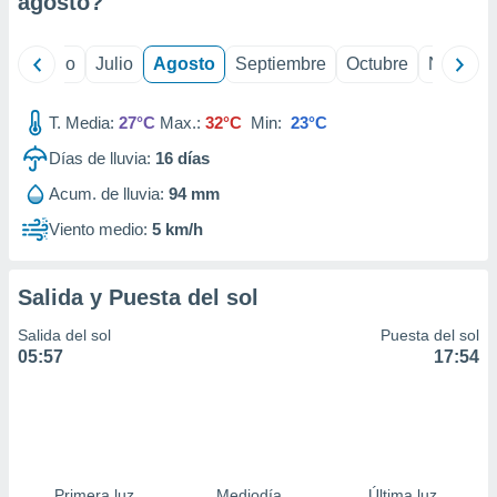
agosto
?
ados con el
 seleccionar
o.
yo
Junio
Julio
Agosto
Septiembre
Octubre
Noviemb
calización
precisa e
ión mediante
T. Media:
27°C
Max.:
32°C
Min:
23°C
Días de lluvia:
16
días
, publicidad
Acum. de lluvia:
94 mm
dos,
 publicidad
Viento medio:
5 km/h
,
ón de
 desarrollo
Salida y Puesta del sol
s.
Salida del sol
Puesta del sol
tros 1199
05:57
17:54
ios
Primera luz
Mediodía
Última luz