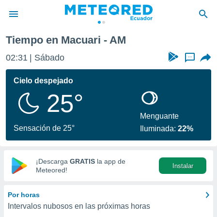
Tiempo en Macuari - AM
privacidad
02:31
Sábado
...
o de
com.ec) ha
Cielo despejado
ado por
25°
es para
ue la
 que se
Menguante
e calidad.
Sensación de 25°
Iluminada:
22%
eder a este
ediante las
opciones:
¡Descarga
GRATIS
la app de
Instalar
ookies y
Meteored!
e forma
Por horas
d digital
Intervalos nubosos en las próximas horas
ada, basada