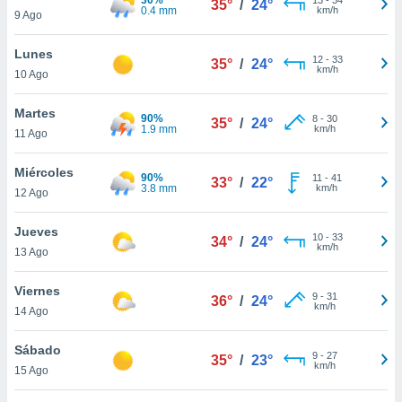
35°
/
24°
ublicidad y
0.4 mm
km/h
9 Ago
do en
Lunes
 mismo.
12
-
33
35°
/
24°
km/h
sultar más
10 Ago
 en nuestra
 Cookies
y
Martes
90%
8
-
30
35°
/
24°
ualquier
1.9 mm
km/h
11 Ago
ento
Miércoles
 botón
90%
11
-
41
33°
/
22°
3.8 mm
km/h
12 Ago
ación de
kies
 disponible
Jueves
10
-
33
34°
/
24°
e nuestra
km/h
13 Ago
.
Viernes
IVAMENTE,
9
-
31
36°
/
24°
km/h
14 Ago
as
Sábado
9
-
27
35°
/
23°
 a cookies
km/h
15 Ago
 no aceptar