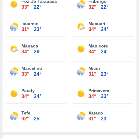
Foz Do Tarauaca
Friburgo
33°
22°
32°
22°
Iauarete
Macuari
31°
23°
34°
24°
Manaos
Manicore
34°
26°
34°
24°
Marcelino
Micui
33°
24°
31°
23°
Paraty
Primavera
34°
24°
34°
23°
Tefe
Xaraco
32°
25°
31°
23°