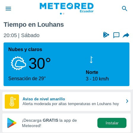
Louhans
Tiempo en Louhans
privacidad
20:05
Sábado
...
o de
com.ec) ha
Nubes y claros
ado por
30°
es para
ue la
 que se
Norte
e calidad.
Sensación de 29°
3
10 km/h
eder a este
ediante las
opciones:
Aviso de nivel amarillo
Alerta moderada por altas temperaturas en Louhans hoy
ookies y
e forma
¡Descarga
GRATIS
la app de
Instalar
d digital
Meteored!
ada, basada