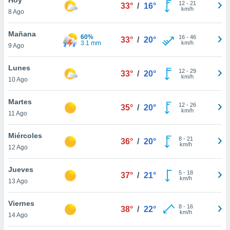
ublicidad y
12
-
21
33°
/
16°
km/h
8 Ago
do en
 mismo.
Mañana
60%
16
-
46
33°
/
20°
sultar más
3.1 mm
km/h
9 Ago
 en nuestra
 Cookies
y
Lunes
12
-
29
ualquier
33°
/
20°
km/h
10 Ago
ento
 botón
Martes
12
-
26
35°
/
20°
ación de
km/h
11 Ago
kies
 disponible
Miércoles
8
-
21
e nuestra
36°
/
20°
km/h
12 Ago
.
Jueves
IVAMENTE,
5
-
18
37°
/
21°
km/h
13 Ago
as
Viernes
8
-
16
38°
/
22°
 a cookies
km/h
14 Ago
 no aceptar