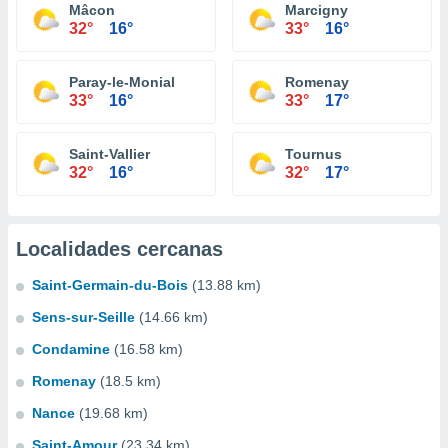
Mâcon
Marcigny
32°
16°
33°
16°
Paray-le-Monial
Romenay
33°
16°
33°
17°
Saint-Vallier
Tournus
32°
16°
32°
17°
Localidades cercanas
Saint-Germain-du-Bois
(13.88 km)
Sens-sur-Seille
(14.66 km)
Condamine
(16.58 km)
Romenay
(18.5 km)
Nance
(19.68 km)
Saint-Amour
(23.34 km)