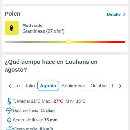
ados con el
 seleccionar
o.
Polen
Detalle
calización
Moderado
precisa e
Gramíneas (27 #/m³)
ión mediante
, publicidad
dos,
 publicidad
¿Qué tiempo hace en Louhans en
,
agosto
?
ón de
 desarrollo
s.
yo
Junio
Julio
Agosto
Septiembre
Octubre
Noviemb
tros 1199
ios
T. Media:
21°C
Max.:
27°C
Min:
16°C
Días de lluvia:
11
días
Acum. de lluvia:
73 mm
Viento medio:
8 km/h