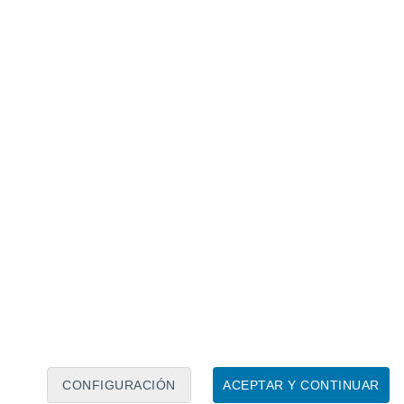
Calendario lunar
Lun
Mar
Mié
Jue
Vie
Sáb
Dom
7
8
9
10
11
12
13
14
15
16
17
18
19
20
CONFIGURACIÓN
ACEPTAR Y CONTINUAR