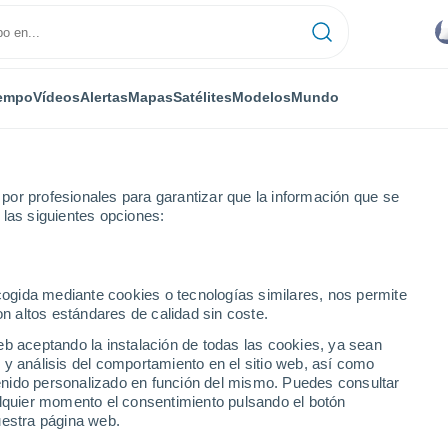
empo
Vídeos
Alertas
Mapas
Satélites
Modelos
Mundo
or profesionales para garantizar que la información que se
 las siguientes opciones:
n
ecogida mediante cookies o tecnologías similares, nos permite
on altos estándares de calidad sin coste.
to Rico)
eb aceptando la instalación de todas las cookies, ya sean
 y análisis del comportamiento en el sitio web, así como
...
ntenido personalizado en función del mismo. Puedes consultar
alquier momento el consentimiento pulsando el botón
Por horas
uestra página web.
Intervalos nubosos en las
próximas horas