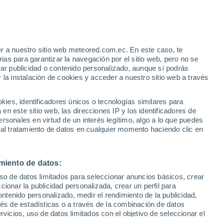
Aviso de nivel amarillo
Alerta moderada por altas
temperaturas en Limón hoy
e
r a nuestro sitio web meteored.com.ec. En este caso, te
:
32%
as para garantizar la navegación por el sitio web, pero no se
rar publicidad o contenido personalizado, aunque sí podrás
 la instalación de cookies y acceder a nuestro sitio web a través
odelos
es, identificadores únicos o tecnologías similares para
n este sitio web, las direcciones IP y los identificadores de
rsonales en virtud de un interés legítimo, algo a lo que puedes
 al tratamiento de datos en cualquier momento haciendo clic en
Lunes
Martes
Miércoles
Jueves
10 Ago
11 Ago
12 Ago
13 Ago
miento de datos:
uso de datos limitados para seleccionar anuncios básicos, crear
90%
90%
90%
70%
ccionar la publicidad personalizada, crear un perfil para
2.6 mm
6.4 mm
3.7 mm
1.1 mm
ontenido personalizado, medir el rendimiento de la publicidad,
32°
/
22°
31°
/
21°
30°
/
22°
32°
/
22°
vés de estadísticas o a través de la combinación de datos
rvicios, uso de datos limitados con el objetivo de seleccionar el