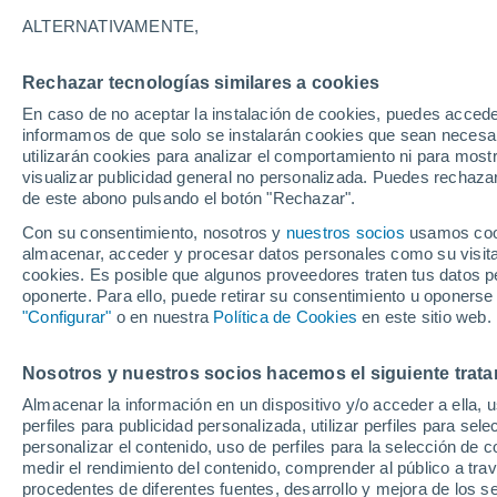
22°
ALTERNATIVAMENTE,
Rechazar tecnologías similares a cookies
Menguant
En caso de no aceptar la instalación de cookies, puedes accede
Iluminada
Sensación de 22°
informamos de que solo se instalarán cookies que sean necesari
utilizarán cookies para analizar el comportamiento ni para most
visualizar publicidad general no personalizada. Puedes rechazar
de este abono pulsando el botón "Rechazar".
Tiempo 1 - 7 días
Mapa de nubosidad
Satélites
M
Con su consentimiento, nosotros y
nuestros socios
usamos cooki
almacenar, acceder y procesar datos personales como su visita e
cookies. Es posible que algunos proveedores traten tus datos pe
oponerte. Para ello, puede retirar su consentimiento u oponerse
Mañana
Domingo
Hoy
"Configurar"
o en nuestra
Política de Cookies
en este sitio web.
8 Ago
9 Ago
7 Ago
Nosotros y nuestros socios hacemos el siguiente trata
Almacenar la información en un dispositivo y/o acceder a ella, 
80%
90%
80%
perfiles para publicidad personalizada, utilizar perfiles para sele
1.8 mm
6.1 mm
3.5 mm
personalizar el contenido, uso de perfiles para la selección de c
32°
/
21°
30°
/
22°
31°
/
21°
medir el rendimiento del contenido, comprender al público a tra
procedentes de diferentes fuentes, desarrollo y mejora de los se