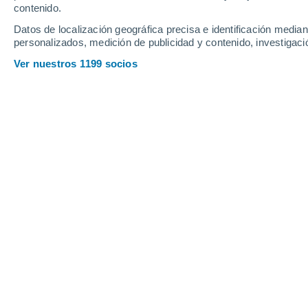
contenido.
11
-
28
km/h
11
-
29
km/h
10
10
-
31
km/h
Datos de localización geográfica precisa e identificación mediant
personalizados, medición de publicidad y contenido, investigació
Tiempo en Limón hoy
, 7 de agosto
Ver nuestros 1199 socios
Nubes y claros
22°
04:00
Sensación T.
22°
Nubes y claros
22°
05:00
Sensación T.
22°
Nubes y claros
21°
06:00
Sensación T.
21°
Nubes y claros
25°
08:00
Sensación T.
27°
Lluvia débil
30%
30°
11:00
0.2 mm
Sensación T.
32°