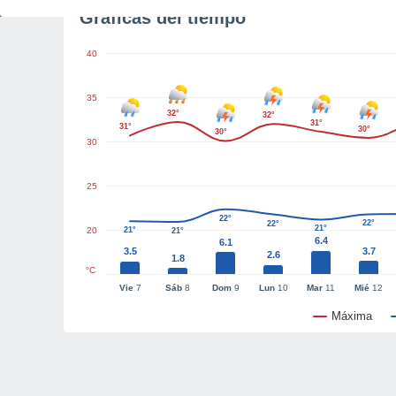
Gráficas del tiempo
40
35
32°
32°
31°
31°
30°
30°
30
25
22°
22°
22°
21°
20
21°
21°
6.4
6.1
3.5
3.7
2.6
1.8
°C
Vie
7
Sáb
8
Dom
9
Lun
10
Mar
11
Mié
12
Máxima