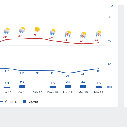
60
32°
32°
32°
32°
31°
31°
40
31°
20
22°
22°
21°
21°
21°
21°
20°
2.7
2.3
2.2
1.5
1.5
1.1
mm
Jue
13
Vie
14
Sáb
15
Dom
16
Lun
17
Mar
18
Mié
19
Mínima
Lluvia