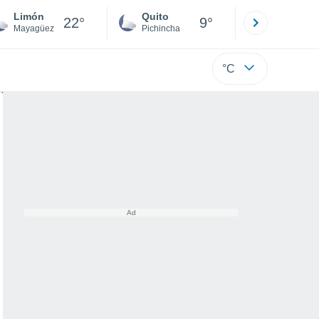
Limón
Quito
Cuenca
22°
9°
Mayagüez
Pichincha
Azuay
°C