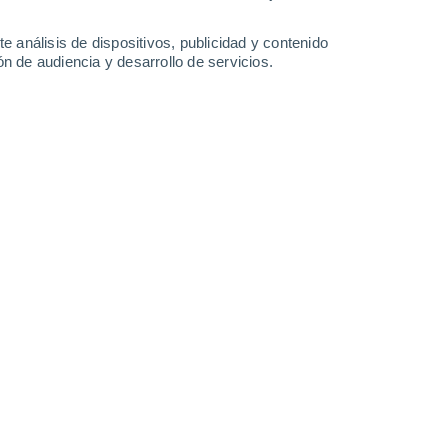
-
34
km/h
8
-
28
km/h
8
-
29
km/h
8
-
30
km/h
e análisis de dispositivos, publicidad y contenido
n de audiencia y desarrollo de servicios.
Este
0 Bajo
8
-
16 km/h
FPS:
no
Este
0 Bajo
8
-
16 km/h
FPS:
no
Este
0 Bajo
8
-
15 km/h
FPS:
no
Este
1 Bajo
5
-
15 km/h
FPS:
no
Este
8 ¡Muy Alto!
2
-
17 km/h
FPS:
25-50