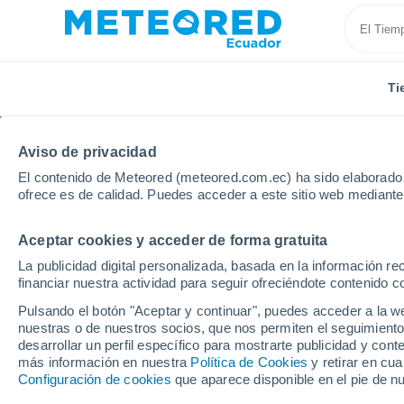
Ti
Aviso de privacidad
El contenido de Meteored (meteored.com.ec) ha sido elaborado p
ofrece es de calidad. Puedes acceder a este sitio web mediante
Aceptar cookies y acceder de forma gratuita
Inicio
Puerto Rico
Municipio de Mayagüez
Limó
La publicidad digital personalizada, basada en la información r
financiar nuestra actividad para seguir ofreciéndote contenido c
Tiempo en Limón (Puer
Pulsando el botón "Aceptar y continuar", puedes acceder a la w
nuestras o de nuestros socios, que nos permiten el seguimiento
03:55
Viernes
desarrollar un perfil específico para mostrarte publicidad y co
más información en nuestra
Política de Cookies
y retirar en cu
Configuración de cookies
que aparece disponible en el pie de n
Nubes y claros