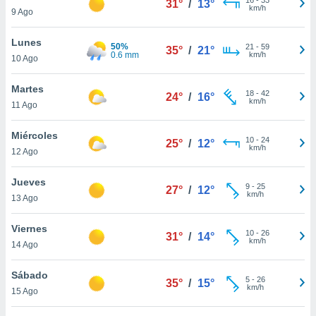
31°
/
13°
ublicidad y
km/h
9 Ago
do en
Lunes
 mismo.
50%
21
-
59
35°
/
21°
0.6 mm
km/h
sultar más
10 Ago
 en nuestra
 Cookies
y
Martes
18
-
42
24°
/
16°
ualquier
km/h
11 Ago
ento
Miércoles
 botón
10
-
24
25°
/
12°
km/h
12 Ago
ación de
kies
 disponible
Jueves
9
-
25
27°
/
12°
e nuestra
km/h
13 Ago
.
Viernes
IVAMENTE,
10
-
26
31°
/
14°
km/h
14 Ago
as
Sábado
5
-
26
35°
/
15°
 a cookies
km/h
15 Ago
 no aceptar