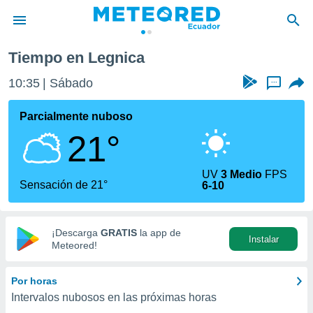
Tiempo en Legnica
privacidad
10:35
Sábado
...
o de
com.ec) ha
Parcialmente nuboso
ado por
21°
es para
ue la
 que se
UV
3 Medio
FPS
e calidad.
Sensación de 21°
6-10
eder a este
ediante las
opciones:
¡Descarga
GRATIS
la app de
Instalar
ookies y
Meteored!
e forma
Por horas
d digital
Intervalos nubosos en las próximas horas
ada, basada