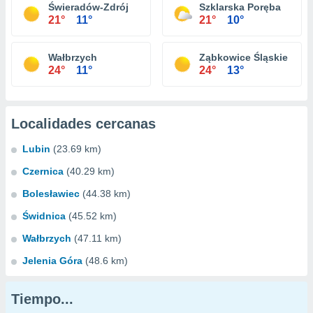
Świeradów-Zdrój
Szklarska Poręba
21°
11°
21°
10°
Wałbrzych
Ząbkowice Śląskie
24°
11°
24°
13°
Localidades cercanas
Lubin
(23.69 km)
Czernica
(40.29 km)
Bolesławiec
(44.38 km)
Świdnica
(45.52 km)
Wałbrzych
(47.11 km)
Jelenia Góra
(48.6 km)
Tiempo...