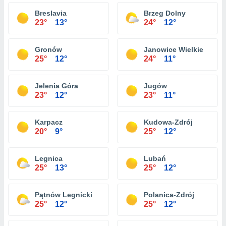
Breslavia
Brzeg Dolny
23°
13°
24°
12°
Gronów
Janowice Wielkie
25°
12°
24°
11°
Jelenia Góra
Jugów
23°
12°
23°
11°
Karpacz
Kudowa-Zdrój
20°
9°
25°
12°
Legnica
Lubań
25°
13°
25°
12°
Pątnów Legnicki
Polanica-Zdrój
25°
12°
25°
12°