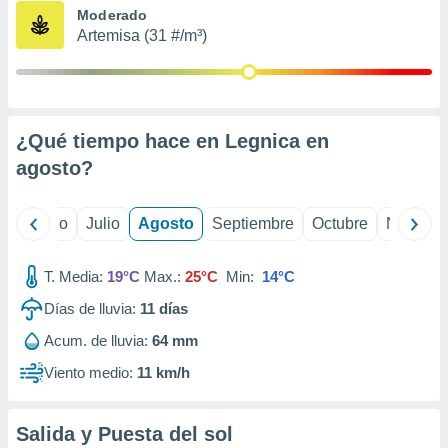
ados con el
Moderado
 seleccionar
Artemisa (31 #/m³)
o.
calización
precisa e
ión mediante
¿Qué tiempo hace en Legnica en
, publicidad
agosto
?
dos,
 publicidad
,
yo
Junio
Julio
Agosto
Septiembre
Octubre
Noviemb
ón de
 desarrollo
T. Media:
19°C
Max.:
25°C
Min:
14°C
s.
Días de lluvia:
11
días
tros 1199
ios
Acum. de lluvia:
64 mm
Viento medio:
11 km/h
Salida y Puesta del sol