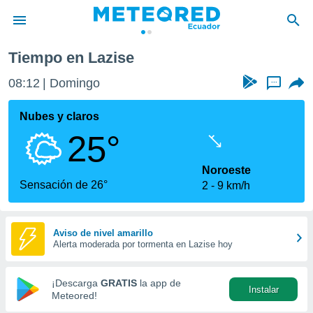
Tiempo en Lazise
privacidad
08:12
Domingo
...
o de
com.ec) ha
Nubes y claros
ado por
25°
es para
ue la
 que se
Noroeste
e calidad.
Sensación de 26°
2
9 km/h
eder a este
ediante las
opciones:
Aviso de nivel amarillo
Alerta moderada por tormenta en Lazise hoy
ookies y
e forma
¡Descarga
GRATIS
la app de
Instalar
d digital
Meteored!
ada, basada