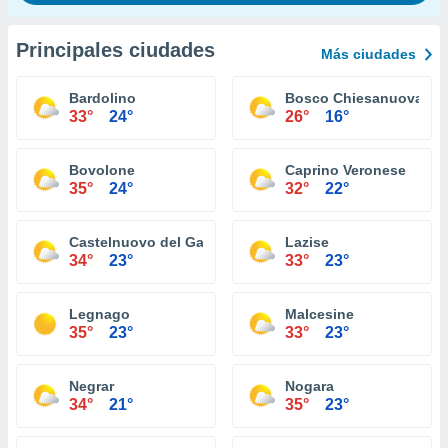
Principales ciudades
Más ciudades
Bardolino
Bosco Chiesanuova
33°
24°
26°
16°
Bovolone
Caprino Veronese
35°
24°
32°
22°
Castelnuovo del Garda
Lazise
34°
23°
33°
23°
Legnago
Malcesine
35°
23°
33°
23°
Negrar
Nogara
34°
21°
35°
23°