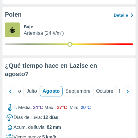
ados con el
 seleccionar
o.
Polen
Detalle
calización
Bajo
precisa e
Artemisa (24 #/m³)
ión mediante
, publicidad
dos,
 publicidad
¿Qué tiempo hace en Lazise en
,
agosto
?
ón de
 desarrollo
s.
yo
Junio
Julio
Agosto
Septiembre
Octubre
Noviemb
tros 1199
ios
T. Media:
24°C
Max.:
27°C
Min:
20°C
Días de lluvia:
12
días
Acum. de lluvia:
82 mm
Viento medio:
5 km/h