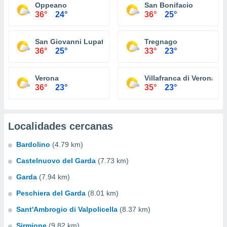
Oppeano
San Bonifacio
36°
24°
36°
25°
San Giovanni Lupatoto
Tregnago
36°
25°
33°
23°
Verona
Villafranca di Verona
36°
23°
35°
23°
Localidades cercanas
Bardolino
(4.79 km)
Castelnuovo del Garda
(7.73 km)
Garda
(7.94 km)
Peschiera del Garda
(8.01 km)
Sant'Ambrogio di Valpolicella
(8.37 km)
Sirmione
(9.82 km)