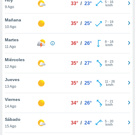
ublicidad y
5
-
16
33°
/
23°
km/h
9 Ago
do en
 mismo.
Mañana
7
-
19
35°
/
25°
sultar más
km/h
10 Ago
 en nuestra
 Cookies
y
Martes
8
-
18
ualquier
36°
/
26°
km/h
11 Ago
ento
 botón
Miércoles
8
-
23
35°
/
27°
ación de
km/h
12 Ago
kies
 disponible
Jueves
11
-
26
e nuestra
35°
/
25°
km/h
13 Ago
.
Viernes
IVAMENTE,
7
-
21
34°
/
26°
km/h
14 Ago
as
Sábado
5
-
20
34°
/
24°
 a cookies
km/h
15 Ago
 no aceptar