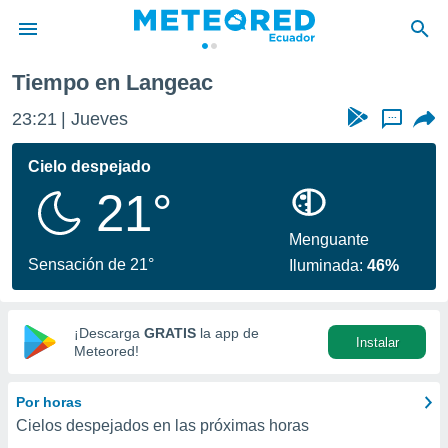
ac
Tiempo en Langeac
privacidad
23:21
Jueves
...
o de
com.ec) ha
Cielo despejado
ado por
21°
es para
ue la
 que se
Menguante
e calidad.
Sensación de 21°
Iluminada:
46%
eder a este
ediante las
opciones:
¡Descarga
GRATIS
la app de
Instalar
ookies y
Meteored!
e forma
Por horas
d digital
Cielos despejados en las próximas horas
ada, basada