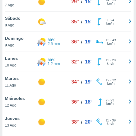
29°
/
15°
ublicidad y
km/h
7 Ago
do en
Sábado
 mismo.
9
-
24
35°
/
15°
km/h
sultar más
8 Ago
 en nuestra
 Cookies
y
Domingo
80%
13
-
43
36°
/
19°
ualquier
2.5 mm
km/h
9 Ago
ento
Lunes
 botón
80%
11
-
29
32°
/
18°
1.2 mm
km/h
10 Ago
ación de
kies
 disponible
Martes
12
-
32
34°
/
19°
e nuestra
km/h
11 Ago
.
Miércoles
IVAMENTE,
7
-
23
36°
/
18°
km/h
12 Ago
as
Jueves
11
-
39
38°
/
20°
 a cookies
km/h
13 Ago
 no aceptar