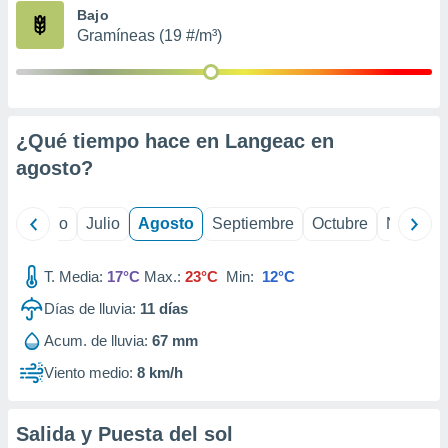
ados con el
Bajo
 seleccionar
Gramíneas (19 #/m³)
o.
calización
precisa e
ión mediante
¿Qué tiempo hace en Langeac en
, publicidad
agosto
?
dos,
 publicidad
,
yo
Junio
Julio
Agosto
Septiembre
Octubre
Noviemb
ón de
 desarrollo
T. Media:
17°C
Max.:
23°C
Min:
12°C
s.
Días de lluvia:
11
días
tros 1199
ios
Acum. de lluvia:
67 mm
Viento medio:
8 km/h
Salida y Puesta del sol