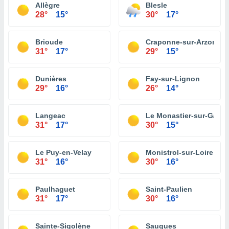
Allègre
Blesle
28°
15°
30°
17°
Brioude
Craponne-sur-Arzon
31°
17°
29°
15°
Dunières
Fay-sur-Lignon
29°
16°
26°
14°
Langeac
Le Monastier-sur-Gazeil
31°
17°
30°
15°
Le Puy-en-Velay
Monistrol-sur-Loire
31°
16°
30°
16°
Paulhaguet
Saint-Paulien
31°
17°
30°
16°
Sainte-Sigolène
Saugues