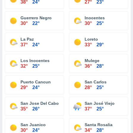
38°
24°
27°
23°
Guerrero Negro
Inocentes
30°
22°
30°
25°
La Paz
Loreto
37°
24°
33°
29°
Los Inocentes
Mulege
32°
25°
36°
28°
Puerto Cancun
San Carlos
29°
24°
28°
25°
San Jose Del Cabo
San José Viejo
35°
26°
37°
25°
San Juanico
Santa Rosalia
30°
24°
34°
28°