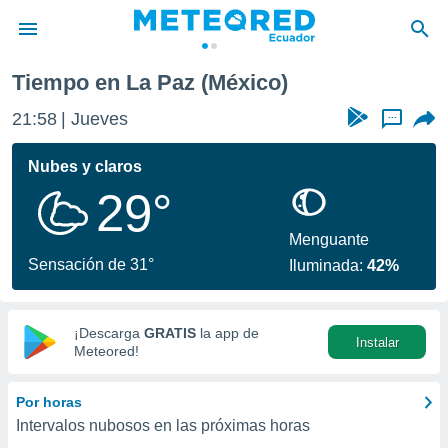
Tiempo en La Paz (México)
privacidad
21:58
Jueves
...
o de
com.ec) ha
Nubes y claros
ado por
29°
es para
ue la
 que se
Menguante
e calidad.
Sensación de 31°
Iluminada:
42%
eder a este
ediante las
opciones:
¡Descarga
GRATIS
la app de
Instalar
ookies y
Meteored!
e forma
Por horas
d digital
Intervalos nubosos en las próximas horas
ada, basada