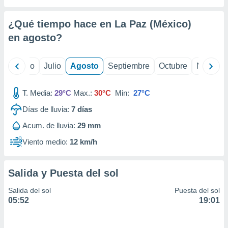
ados con el
 seleccionar
o.
¿Qué tiempo hace en La Paz (México)
calización
en
agosto
?
precisa e
ión mediante
yo
Junio
Julio
Agosto
Septiembre
Octubre
Noviemb
, publicidad
T. Media:
29°C
Max.:
30°C
Min:
27°C
dos,
 publicidad
Días de lluvia:
7
días
,
ón de
Acum. de lluvia:
29 mm
 desarrollo
Viento medio:
12 km/h
s.
tros 1199
ios
Salida y Puesta del sol
Salida del sol
Puesta del sol
05:52
19:01