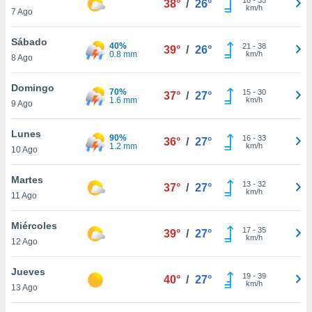
38°
/
26°
ublicidad y
km/h
7 Ago
do en
Sábado
 mismo.
40%
21
-
38
39°
/
26°
0.8 mm
km/h
sultar más
8 Ago
 en nuestra
 Cookies
y
Domingo
70%
15
-
30
37°
/
27°
ualquier
1.6 mm
km/h
9 Ago
ento
Lunes
 botón
90%
16
-
33
36°
/
27°
1.2 mm
km/h
10 Ago
ación de
kies
 disponible
Martes
13
-
32
37°
/
27°
e nuestra
km/h
11 Ago
.
Miércoles
IVAMENTE,
17
-
35
39°
/
27°
km/h
12 Ago
as
Jueves
19
-
39
40°
/
27°
 a cookies
km/h
13 Ago
 no aceptar