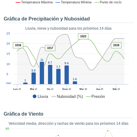
formación
Temperatura Máxima
Temperatura Mínima
Punto de rocío
 mediante
tecnologías
Gráfica de Precipitación y Nubosidad
nos permite
r nuestra
Lluvia, nieve y nubosidad para los próximos 14 días
para seguir
1
25
e contenido
1023
ACEPTAR
estándares
20
Y
1018
1018
 sin coste.
1017
CONTINUAR
15
 el botón
5
11
continuar",
9.7
9.4
10
CONFIGURACIÓN
7.7
ceder a la
5.9
5
tando la
1.6
n de todas
1
mm
s, ya sean
Lun
10
Mié
12
Vie
14
Dom
16
Mar
18
Jue
20
Sáb
22
de nuestros
Lluvia
Nubosidad (%)
Presión
 que nos
ten el
 y análisis
Gráfica de Viento
tamiento en
b, así como
Velocidad media, dirección y rachas de viento para los próximos 14 días
r un perfil
40
ico para