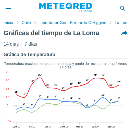
Inicio
Chile
Libertador Gen. Bernardo O'Higgins
La Loma
privacidad
Gráficas del tiempo de La Loma
enido de
ored
14 días
7 días
com.ec) ha
orado por
Gráfica de Temperatura
ales para
ar que la
Temperatura máxima, temperatura mínima y punto de rocío para los próximos
14 días
ón que se
25
de calidad.
21°
21°
21°
eder a este
20
18°
18°
17°
17°
16°
ediante las
16°
16°
15°
14°
15
 opciones:
11°
10°
10°
9°
9°
10
8°
8°
8°
7°
7°
7°
6°
cookies y
4°
5
4°
3°
3°
de forma
uita
0
dad digital
°C
ada, basada
Lun
10
Mié
12
Vie
14
Dom
16
Mar
18
Jue
20
Sáb
22