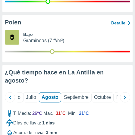
ados con el
 seleccionar
o.
calización
Polen
Detalle
precisa e
ión mediante
Bajo
Gramíneas (7 #/m³)
, publicidad
dos,
 publicidad
,
¿Qué tiempo hace en La Antilla en
ón de
 desarrollo
agosto
?
s.
tros 1199
yo
Junio
Julio
Agosto
Septiembre
Octubre
Noviemb
ios
T. Media:
26°C
Max.:
31°C
Min:
21°C
Días de lluvia:
1
días
Acum. de lluvia:
3 mm