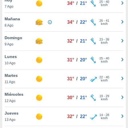
ublicidad y
25
-
40
34°
/
21°
km/h
7 Ago
do en
 mismo.
Mañana
26
-
41
34°
/
22°
sultar más
km/h
8 Ago
 en nuestra
 Cookies
y
Domingo
23
-
39
ualquier
32°
/
21°
km/h
9 Ago
ento
 botón
Lunes
25
-
40
31°
/
20°
ación de
km/h
10 Ago
kies
 disponible
Martes
22
-
40
e nuestra
31°
/
20°
km/h
11 Ago
.
Miércoles
IVAMENTE,
19
-
29
30°
/
21°
km/h
12 Ago
as
Jueves
14
-
28
32°
/
22°
 a cookies
km/h
13 Ago
 no aceptar