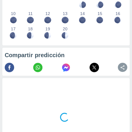
10
11
12
13
14
15
16
17
18
19
20
Compartir predicción