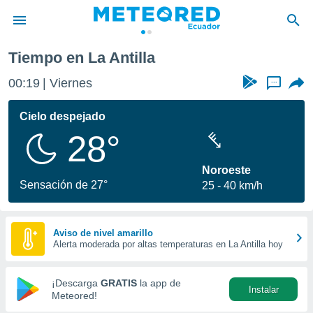
Tiempo en La Antilla
privacidad
00:19
Viernes
...
o de
com.ec) ha
Cielo despejado
ado por
28°
es para
ue la
 que se
Noroeste
e calidad.
Sensación de 27°
25
40 km/h
eder a este
ediante las
opciones:
Aviso de nivel amarillo
Alerta moderada por altas temperaturas en La Antilla hoy
ookies y
e forma
¡Descarga
GRATIS
la app de
Instalar
d digital
Meteored!
ada, basada