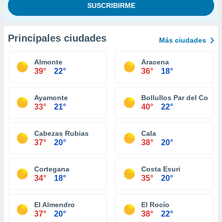
Principales ciudades
Más ciudades
Almonte
Aracena
39°
22°
36°
18°
Ayamonte
Bollullos Par del Cond
33°
21°
40°
22°
Cabezas Rubias
Cala
37°
20°
38°
20°
Cortegana
Costa Esuri
34°
18°
35°
20°
El Almendro
El Rocío
37°
20°
38°
22°