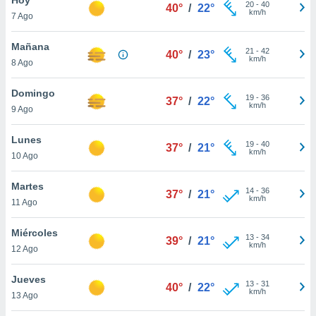
ublicidad y
20
-
40
40°
/
22°
km/h
7 Ago
do en
 mismo.
Mañana
21
-
42
40°
/
23°
sultar más
km/h
8 Ago
 en nuestra
 Cookies
y
Domingo
19
-
36
ualquier
37°
/
22°
km/h
9 Ago
ento
 botón
Lunes
19
-
40
37°
/
21°
ación de
km/h
10 Ago
kies
 disponible
Martes
14
-
36
e nuestra
37°
/
21°
km/h
11 Ago
.
Miércoles
IVAMENTE,
13
-
34
39°
/
21°
km/h
12 Ago
as
Jueves
13
-
31
40°
/
22°
 a cookies
km/h
13 Ago
 no aceptar