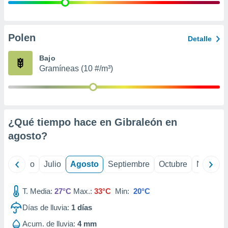
ados con el
 seleccionar
o.
calización
Polen
Detalle
precisa e
ión mediante
Bajo
Gramíneas (10 #/m³)
, publicidad
dos,
 publicidad
,
¿Qué tiempo hace en Gibraleón en
ón de
 desarrollo
agosto
?
s.
tros 1199
yo
Junio
Julio
Agosto
Septiembre
Octubre
Noviemb
ios
T. Media:
27°C
Max.:
33°C
Min:
20°C
Días de lluvia:
1
días
Acum. de lluvia:
4 mm