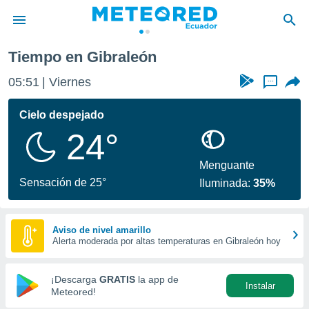
Tiempo en Gibraleón
privacidad
05:51
Viernes
...
o de
com.ec) ha
Cielo despejado
ado por
24°
es para
ue la
 que se
Menguante
e calidad.
Sensación de 25°
Iluminada:
35%
eder a este
ediante las
opciones:
Aviso de nivel amarillo
Alerta moderada por altas temperaturas en Gibraleón hoy
ookies y
e forma
¡Descarga
GRATIS
la app de
Instalar
d digital
Meteored!
ada, basada