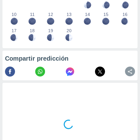
10
11
12
13
14
15
16
17
18
19
20
Compartir predicción