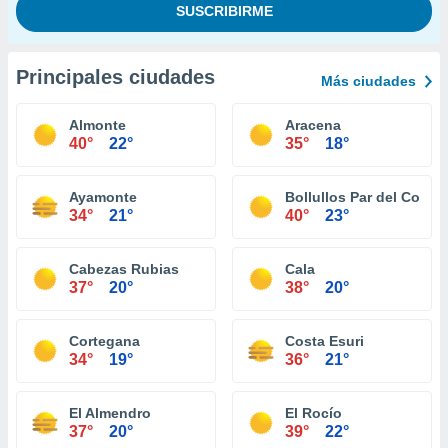
Principales ciudades
Más ciudades
Almonte
Aracena
40°
22°
35°
18°
Ayamonte
Bollullos Par del Cond
34°
21°
40°
23°
Cabezas Rubias
Cala
37°
20°
38°
20°
Cortegana
Costa Esuri
34°
19°
36°
21°
El Almendro
El Rocío
37°
20°
39°
22°