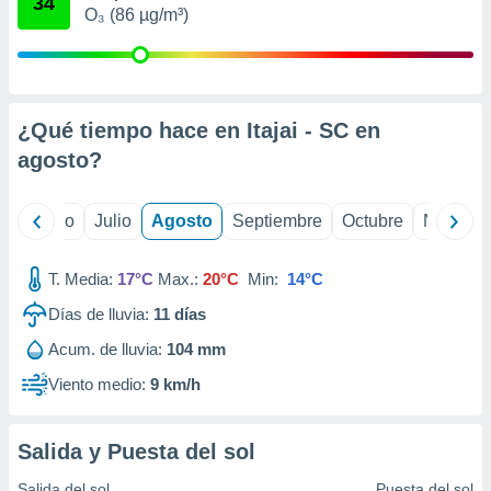
34
ados con el
O₃ (86 µg/m³)
 seleccionar
o.
calización
precisa e
ión mediante
¿Qué tiempo hace en Itajai - SC en
agosto
?
, publicidad
dos,
yo
Junio
Julio
Agosto
Septiembre
Octubre
Noviemb
 publicidad
,
ón de
T. Media:
17°C
Max.:
20°C
Min:
14°C
 desarrollo
s.
Días de lluvia:
11
días
tros 1199
Acum. de lluvia:
104 mm
ios
Viento medio:
9 km/h
Salida y Puesta del sol
Salida del sol
Puesta del sol