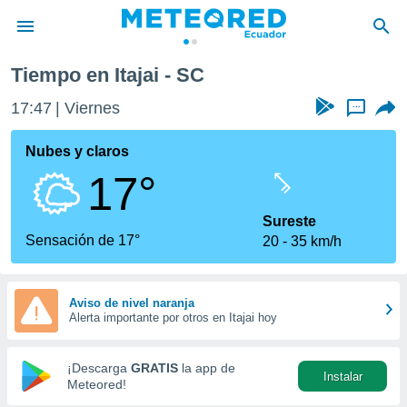
Tiempo en Itajai - SC
privacidad
17:47
Viernes
...
o de
com.ec) ha
Nubes y claros
ado por
17°
es para
ue la
 que se
Sureste
e calidad.
Sensación de 17°
20
35 km/h
eder a este
ediante las
opciones:
Aviso de nivel naranja
Alerta importante por otros en Itajai hoy
ookies y
e forma
¡Descarga
GRATIS
la app de
Instalar
d digital
Meteored!
ada, basada