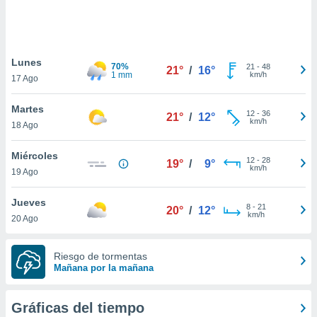
ste abono
 botón
.
Lunes
70%
21
-
48
21°
/
16°
nto,
1 mm
km/h
17 Ago
cios
Martes
kies,
12
-
36
21°
/
12°
km/h
18 Ago
ores únicos
as similares
nar,
Miércoles
12
-
28
19°
/
9°
rocesar
km/h
19 Ago
onales como
 este sitio
Jueves
recciones IP
8
-
21
20°
/
12°
km/h
20 Ago
ficadores de
 posible
s
Riesgo de tormentas
 traten tus
Mañana por la mañana
nales en
 interés
go a lo que
Gráficas del tiempo
nerte. Para