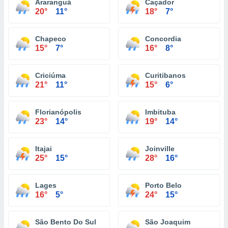
Araranguá
Caçador
20°
11°
18°
7°
Chapeco
Concordia
15°
7°
16°
8°
Criciúma
Curitibanos
21°
11°
15°
6°
Florianópolis
Imbituba
23°
14°
19°
14°
Itajai
Joinville
25°
15°
28°
16°
Lages
Porto Belo
16°
5°
24°
15°
São Bento Do Sul
São Joaquim