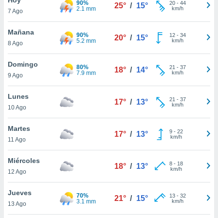
90%
ublicidad y
20
-
44
25°
/
15°
2.1 mm
km/h
7 Ago
do en
 mismo.
Mañana
90%
12
-
34
20°
/
15°
sultar más
5.2 mm
km/h
8 Ago
 en nuestra
 Cookies
y
Domingo
80%
21
-
37
ualquier
18°
/
14°
7.9 mm
km/h
9 Ago
ento
 botón
Lunes
21
-
37
17°
/
13°
ación de
km/h
10 Ago
kies
 disponible
Martes
9
-
22
e nuestra
17°
/
13°
km/h
11 Ago
.
Miércoles
IVAMENTE,
8
-
18
18°
/
13°
km/h
12 Ago
as
Jueves
70%
13
-
32
21°
/
15°
 a cookies
3.1 mm
km/h
13 Ago
 no aceptar