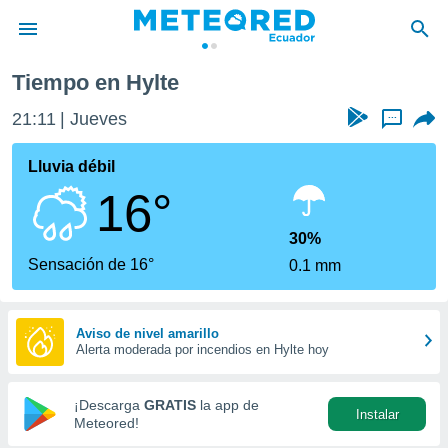
Tiempo en Hylte
privacidad
21:11
Jueves
...
o de
com.ec) ha
Lluvia débil
ado por
16°
es para
ue la
 que se
30%
e calidad.
Sensación de 16°
0.1 mm
eder a este
ediante las
opciones:
Aviso de nivel amarillo
Alerta moderada por incendios en Hylte hoy
ookies y
e forma
¡Descarga
GRATIS
la app de
Instalar
d digital
Meteored!
ada, basada