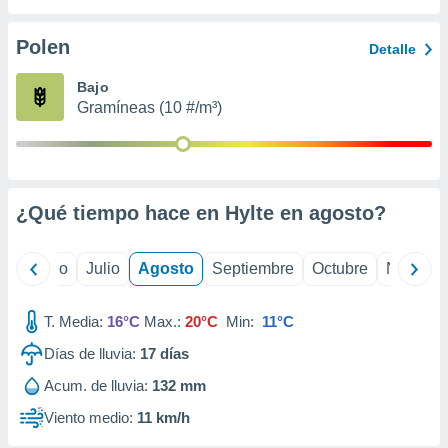
ados con el
 seleccionar
o.
Polen
Detalle
calización
Bajo
precisa e
Gramíneas (10 #/m³)
ión mediante
, publicidad
dos,
 publicidad
¿Qué tiempo hace en Hylte en
agosto
?
,
ón de
 desarrollo
yo
Junio
Julio
Agosto
Septiembre
Octubre
Noviemb
s.
tros 1199
T. Media:
16°C
Max.:
20°C
Min:
11°C
ios
Días de lluvia:
17
días
Acum. de lluvia:
132 mm
Viento medio:
11 km/h