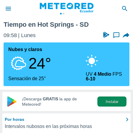
Tiempo en Hot Springs - SD
privacidad
09:58
Lunes
...
o de
com.ec) ha
Nubes y claros
ado por
24°
es para
ue la
 que se
UV
4 Medio
FPS
e calidad.
Sensación de 25°
6-10
eder a este
ediante las
opciones:
¡Descarga
GRATIS
la app de
Instalar
ookies y
Meteored!
e forma
Por horas
d digital
Intervalos nubosos en las próximas horas
ada, basada