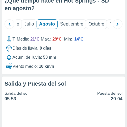
¿Qué tiempo hace en Hot Springs - SD
ados con el
 seleccionar
en
agosto
?
o.
calización
yo
Junio
Julio
Agosto
Septiembre
Octubre
Noviemb
precisa e
ión mediante
T. Media:
21°C
Max.:
29°C
Min:
14°C
, publicidad
Días de lluvia:
9
días
dos,
Acum. de lluvia:
53 mm
 publicidad
,
Viento medio:
10 km/h
ón de
 desarrollo
s.
Salida y Puesta del sol
tros 1199
Salida del sol
Puesta del sol
ios
05:53
20:04