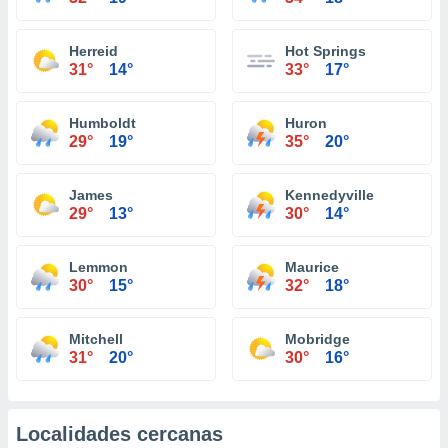
Herreid
Hot Springs
31°
14°
33°
17°
Humboldt
Huron
29°
19°
35°
20°
James
Kennedyville
29°
13°
30°
14°
Lemmon
Maurice
30°
15°
32°
18°
Mitchell
Mobridge
31°
20°
30°
16°
Localidades cercanas