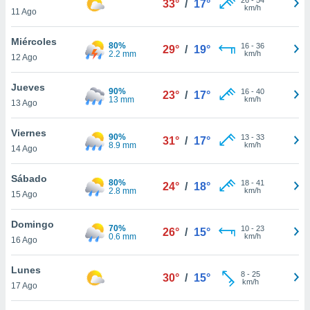
33°
/
17°
ublicidad y
km/h
11 Ago
do en
Miércoles
 mismo.
80%
16
-
36
29°
/
19°
2.2 mm
km/h
sultar más
12 Ago
 en nuestra
 Cookies
y
Jueves
90%
16
-
40
23°
/
17°
ualquier
13 mm
km/h
13 Ago
ento
Viernes
 botón
90%
13
-
33
31°
/
17°
8.9 mm
km/h
14 Ago
ación de
kies
 disponible
Sábado
80%
18
-
41
24°
/
18°
e nuestra
2.8 mm
km/h
15 Ago
.
Domingo
70%
IVAMENTE,
10
-
23
26°
/
15°
0.6 mm
km/h
16 Ago
as
Lunes
8
-
25
30°
/
15°
 a cookies
km/h
17 Ago
 no aceptar