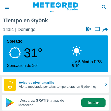
Tiempo en Gyönk
privacidad
14:51
Domingo
...
o de
com.ec) ha
Soleado
ado por
31°
es para
ue la
 que se
UV
5 Medio
FPS
e calidad.
Sensación de 30°
6-10
eder a este
ediante las
opciones:
Aviso de nivel amarillo
Alerta moderada por altas temperaturas en Gyönk hoy
ookies y
e forma
¡Descarga
GRATIS
la app de
Instalar
d digital
Meteored!
ada, basada