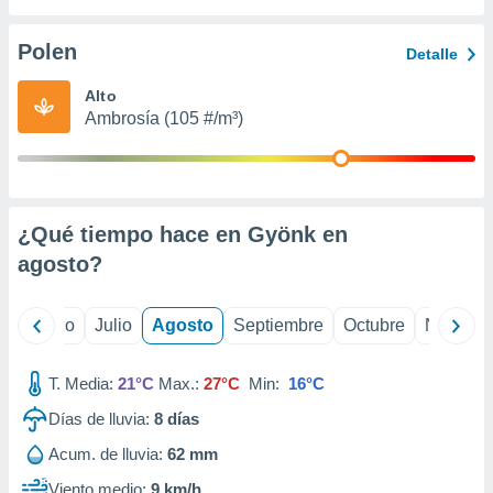
ados con el
 seleccionar
o.
Polen
Detalle
calización
Alto
precisa e
Ambrosía (105 #/m³)
ión mediante
, publicidad
dos,
 publicidad
¿Qué tiempo hace en Gyönk en
,
agosto
?
ón de
 desarrollo
s.
yo
Junio
Julio
Agosto
Septiembre
Octubre
Noviemb
tros 1199
ios
T. Media:
21°C
Max.:
27°C
Min:
16°C
Días de lluvia:
8
días
Acum. de lluvia:
62 mm
Viento medio:
9 km/h