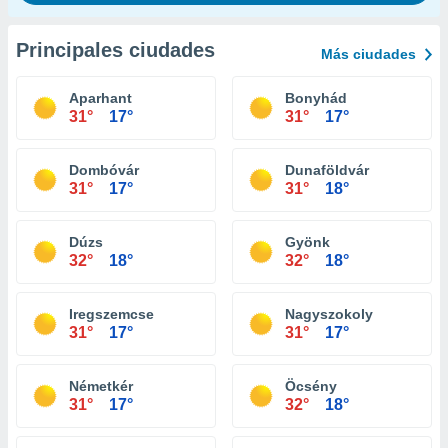
Principales ciudades
Más ciudades
Aparhant
Bonyhád
31°
17°
31°
17°
Dombóvár
Dunaföldvár
31°
17°
31°
18°
Dúzs
Gyönk
32°
18°
32°
18°
Iregszemcse
Nagyszokoly
31°
17°
31°
17°
Németkér
Öcsény
31°
17°
32°
18°