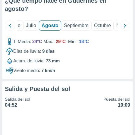
¿Qué tiempo hace en Gudermes en
ados con el
 seleccionar
agosto
?
o.
calización
yo
Junio
Julio
Agosto
Septiembre
Octubre
Noviemb
precisa e
ión mediante
T. Media:
24°C
Max.:
29°C
Min:
18°C
, publicidad
Días de lluvia:
9
días
dos,
Acum. de lluvia:
73 mm
 publicidad
,
Viento medio:
7 km/h
ón de
 desarrollo
s.
Salida y Puesta del sol
tros 1199
Salida del sol
Puesta del sol
ios
04:52
19:09