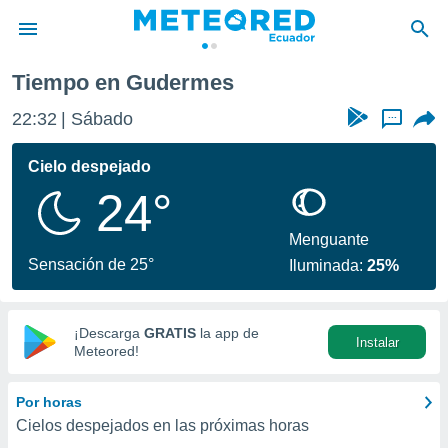
Tiempo en Gudermes
privacidad
22:32
Sábado
...
o de
com.ec) ha
Cielo despejado
ado por
24°
es para
ue la
 que se
Menguante
e calidad.
Sensación de 25°
Iluminada:
25%
eder a este
ediante las
opciones:
¡Descarga
GRATIS
la app de
Instalar
ookies y
Meteored!
e forma
Por horas
d digital
Cielos despejados en las próximas horas
ada, basada