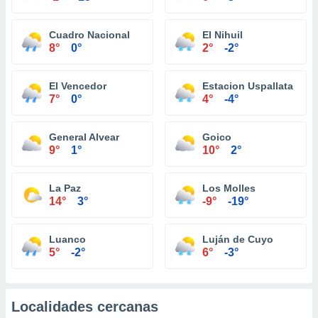
Cuadro Nacional
El Nihuil
8°
0°
2°
-2°
El Vencedor
Estacion Uspallata
7°
0°
4°
-4°
General Alvear
Goico
9°
1°
10°
2°
La Paz
Los Molles
14°
3°
-9°
-19°
Luanco
Luján de Cuyo
5°
-2°
6°
-3°
Localidades cercanas