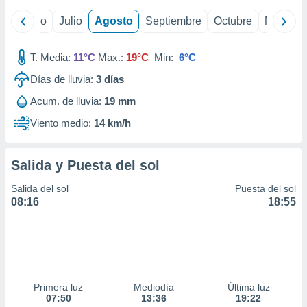
ados con el
 seleccionar
yo
Junio
Julio
Agosto
Septiembre
Octubre
Noviemb
o.
calización
T. Media:
11°C
Max.:
19°C
Min:
6°C
precisa e
ión mediante
Días de lluvia:
3
días
, publicidad
Acum. de lluvia:
19 mm
Viento medio:
14 km/h
dos,
 publicidad
,
Salida y Puesta del sol
ón de
 desarrollo
Salida del sol
Puesta del sol
s.
08:16
18:55
tros 1199
ios
Primera luz
Mediodía
Última luz
07:50
13:36
19:22