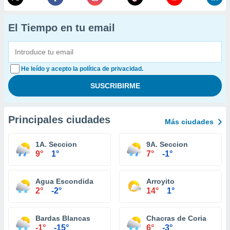
El Tiempo en tu email
He leído y acepto la política de privacidad.
Principales ciudades
Más ciudades
1A. Seccion
9A. Seccion
9°
1°
7°
-1°
Agua Escondida
Arroyito
2°
-2°
14°
1°
Bardas Blancas
Chacras de Coria
-1°
-15°
6°
-3°