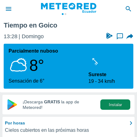
Tiempo en Goico
privacidad
13:28
Domingo
...
o de
com.ec) ha
Parcialmente nuboso
ado por
8°
es para
ue la
 que se
Sureste
e calidad.
Sensación de 6°
19
34 km/h
eder a este
ediante las
opciones:
¡Descarga
GRATIS
la app de
Instalar
ookies y
Meteored!
e forma
Por horas
d digital
Cielos cubiertos en las próximas horas
ada, basada