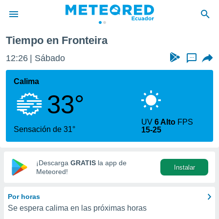
Tiempo en Fronteira
privacidad
12:26
Sábado
...
o de
com.ec) ha
Calima
ado por
33°
es para
ue la
 que se
UV
6 Alto
FPS
e calidad.
Sensación de 31°
15-25
eder a este
ediante las
opciones:
¡Descarga
GRATIS
la app de
Instalar
ookies y
Meteored!
e forma
Por horas
d digital
Se espera calima en las próximas horas
ada, basada