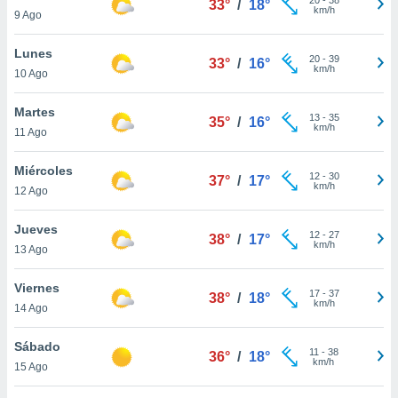
33°
/
18°
ublicidad y
km/h
9 Ago
do en
Lunes
 mismo.
20
-
39
33°
/
16°
km/h
sultar más
10 Ago
 en nuestra
 Cookies
y
Martes
13
-
35
35°
/
16°
ualquier
km/h
11 Ago
ento
Miércoles
 botón
12
-
30
37°
/
17°
km/h
12 Ago
ación de
kies
 disponible
Jueves
12
-
27
38°
/
17°
e nuestra
km/h
13 Ago
.
Viernes
IVAMENTE,
17
-
37
38°
/
18°
km/h
14 Ago
as
Sábado
11
-
38
36°
/
18°
 a cookies
km/h
15 Ago
 no aceptar