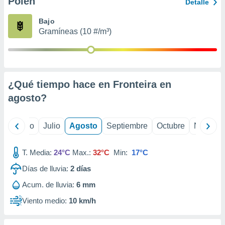
Polen
ados con el
Detalle
 seleccionar
o.
Bajo
Gramíneas (10 #/m³)
calización
precisa e
ión mediante
, publicidad
¿Qué tiempo hace en Fronteira en
dos,
agosto
?
 publicidad
,
ón de
yo
Junio
Julio
Agosto
Septiembre
Octubre
Noviemb
 desarrollo
s.
T. Media:
24°C
Max.:
32°C
Min:
17°C
tros 1199
ios
Días de lluvia:
2
días
Acum. de lluvia:
6 mm
Viento medio:
10 km/h