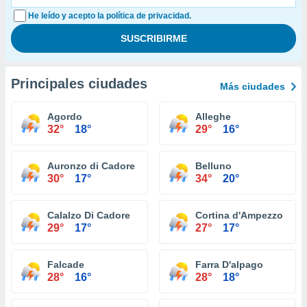
He leído y acepto la política de privacidad.
Principales ciudades
Más ciudades
Agordo
Alleghe
32°
18°
29°
16°
Auronzo di Cadore
Belluno
30°
17°
34°
20°
Calalzo Di Cadore
Cortina d'Ampezzo
29°
17°
27°
17°
Falcade
Farra D'alpago
28°
16°
28°
18°