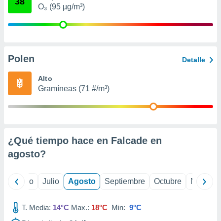
38
ados con el
O₃ (95 µg/m³)
 seleccionar
o.
calización
precisa e
ión mediante
Polen
Detalle
, publicidad
Alto
Gramíneas (71 #/m³)
dos,
 publicidad
,
ón de
 desarrollo
s.
¿Qué tiempo hace en Falcade en
agosto
?
tros 1199
ios
yo
Junio
Julio
Agosto
Septiembre
Octubre
Noviemb
T. Media:
14°C
Max.:
18°C
Min:
9°C