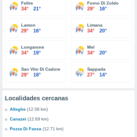
Feltre
Forno Di Zoldo
34°
21°
29°
16°
Lamon
Limana
29°
16°
34°
20°
Longarone
Mel
34°
19°
34°
20°
San Vito Di Cadore
Sappada
29°
18°
27°
14°
Localidades cercanas
Alleghe
(12.58 km)
Canazei
(12.69 km)
Pozza Di Fassa
(12.71 km)