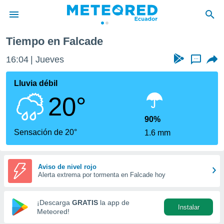
Tiempo en Falcade
privacidad
16:04
Jueves
...
o de
com.ec) ha
Lluvia débil
ado por
20°
es para
ue la
 que se
90%
e calidad.
Sensación de 20°
1.6 mm
eder a este
ediante las
opciones:
Aviso de nivel rojo
Alerta extrema por tormenta en Falcade hoy
ookies y
e forma
¡Descarga
GRATIS
la app de
Instalar
d digital
Meteored!
ada, basada