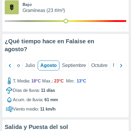
ados con el
Bajo
 seleccionar
Gramíneas (23 #/m³)
o.
calización
precisa e
ión mediante
¿Qué tiempo hace en Falaise en
, publicidad
agosto
?
dos,
 publicidad
,
yo
Junio
Julio
Agosto
Septiembre
Octubre
Noviemb
ón de
 desarrollo
T. Media:
18°C
Max.:
23°C
Min:
13°C
s.
Días de lluvia:
11
días
tros 1199
ios
Acum. de lluvia:
61 mm
Viento medio:
11 km/h
Salida y Puesta del sol