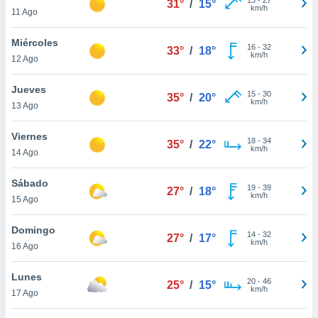
31°
/
15°
ublicidad y
km/h
11 Ago
do en
Miércoles
 mismo.
16
-
32
33°
/
18°
km/h
sultar más
12 Ago
 en nuestra
 Cookies
y
Jueves
15
-
30
35°
/
20°
ualquier
km/h
13 Ago
ento
Viernes
 botón
18
-
34
35°
/
22°
km/h
14 Ago
ación de
kies
 disponible
Sábado
19
-
39
27°
/
18°
e nuestra
km/h
15 Ago
.
Domingo
IVAMENTE,
14
-
32
27°
/
17°
km/h
16 Ago
as
Lunes
20
-
46
25°
/
15°
 a cookies
km/h
17 Ago
 no aceptar