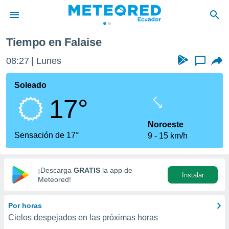
Tiempo en Falaise
privacidad
08:27
Lunes
...
o de
com.ec) ha
Soleado
ado por
17°
es para
ue la
 que se
Noroeste
e calidad.
Sensación de 17°
9
15 km/h
eder a este
ediante las
opciones:
¡Descarga
GRATIS
la app de
Instalar
ookies y
Meteored!
e forma
Por horas
d digital
Cielos despejados en las próximas horas
ada, basada