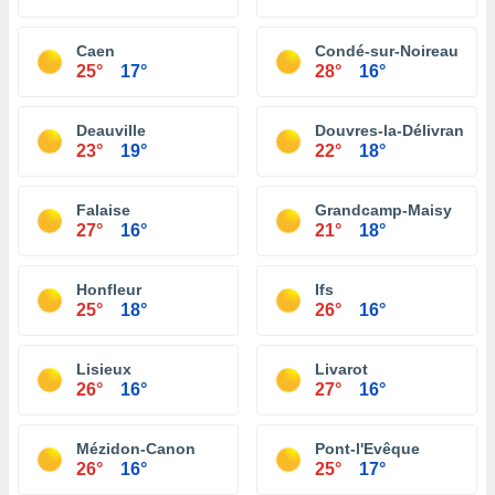
Caen
Condé-sur-Noireau
25°
17°
28°
16°
Deauville
Douvres-la-Délivrande
23°
19°
22°
18°
Falaise
Grandcamp-Maisy
27°
16°
21°
18°
Honfleur
Ifs
25°
18°
26°
16°
Lisieux
Livarot
26°
16°
27°
16°
Mézidon-Canon
Pont-l'Evêque
26°
16°
25°
17°