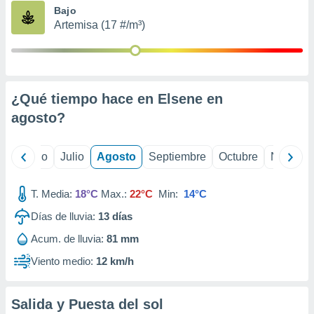
ados con el
Bajo
 seleccionar
Artemisa (17 #/m³)
o.
calización
precisa e
ión mediante
¿Qué tiempo hace en Elsene en
, publicidad
agosto
?
dos,
 publicidad
,
yo
Junio
Julio
Agosto
Septiembre
Octubre
Noviemb
ón de
 desarrollo
T. Media:
18°C
Max.:
22°C
Min:
14°C
s.
Días de lluvia:
13
días
tros 1199
ios
Acum. de lluvia:
81 mm
Viento medio:
12 km/h
Salida y Puesta del sol