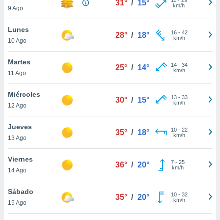
31°
/
15°
ublicidad y
km/h
9 Ago
do en
Lunes
 mismo.
16
-
42
28°
/
18°
km/h
sultar más
10 Ago
 en nuestra
 Cookies
y
Martes
14
-
34
25°
/
14°
ualquier
km/h
11 Ago
ento
Miércoles
 botón
13
-
33
30°
/
15°
km/h
12 Ago
ación de
kies
 disponible
Jueves
10
-
22
35°
/
18°
e nuestra
km/h
13 Ago
.
Viernes
IVAMENTE,
7
-
25
36°
/
20°
km/h
14 Ago
as
Sábado
10
-
32
35°
/
20°
 a cookies
km/h
15 Ago
 no aceptar