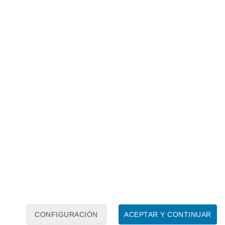
Calendario lunar
Lun
Mar
Mié
Jue
Vie
Sáb
Dom
7
8
9
10
11
12
13
14
15
16
17
18
19
20
CONFIGURACIÓN
ACEPTAR Y CONTINUAR
15