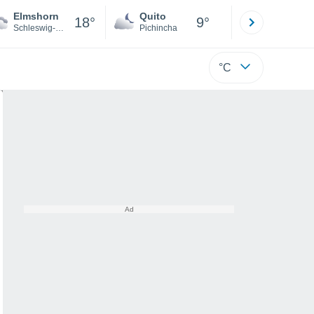
Elmshorn
Quito
Cuenca
18°
9°
Schleswig-Holstein
Pichincha
Azuay
°C