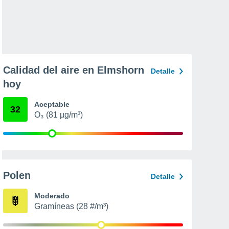
Calidad del aire en Elmshorn
Detalle
hoy
Aceptable
32
O₃ (81 µg/m³)
Polen
Detalle
Moderado
Gramíneas (28 #/m³)