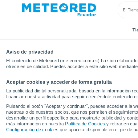
Ti
Aviso de privacidad
El contenido de Meteored (meteored.com.ec) ha sido elaborado p
ofrece es de calidad. Puedes acceder a este sitio web mediante
Aceptar cookies y acceder de forma gratuita
Inicio
Alemania
Schleswig-Holstein
Elmshorn
La publicidad digital personalizada, basada en la información r
financiar nuestra actividad para seguir ofreciéndote contenido c
Tiempo en Elmshorn
Pulsando el botón "Aceptar y continuar", puedes acceder a la w
nuestras o de nuestros socios, que nos permiten el seguimiento
10:52
Viernes
desarrollar un perfil específico para mostrarte publicidad y co
más información en nuestra
Política de Cookies
y retirar en cu
Configuración de cookies
que aparece disponible en el pie de n
Cubierto