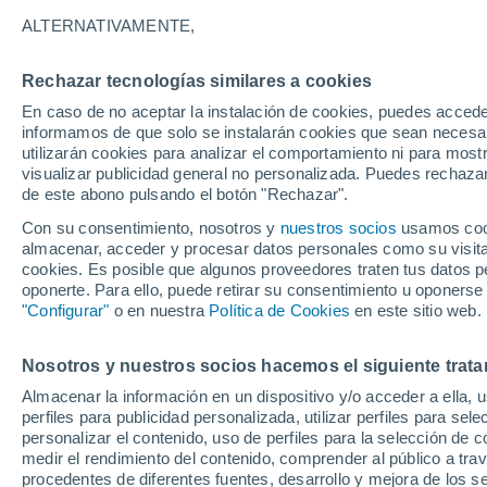
18°
ALTERNATIVAMENTE,
Rechazar tecnologías similares a cookies
Oeste
En caso de no aceptar la instalación de cookies, puedes accede
Sensación de 18°
19
-
35 km
informamos de que solo se instalarán cookies que sean necesari
utilizarán cookies para analizar el comportamiento ni para most
visualizar publicidad general no personalizada. Puedes rechazar
de este abono pulsando el botón "Rechazar".
Tiempo 1 - 7 días
Mapa de lluvia
Satélites
Modelo
Con su consentimiento, nosotros y
nuestros socios
usamos cooki
almacenar, acceder y procesar datos personales como su visita e
cookies. Es posible que algunos proveedores traten tus datos pe
oponerte. Para ello, puede retirar su consentimiento u oponerse
Mañana
Domingo
Hoy
"Configurar"
o en nuestra
Política de Cookies
en este sitio web.
8 Ago
9 Ago
7 Ago
Nosotros y nuestros socios hacemos el siguiente trata
Almacenar la información en un dispositivo y/o acceder a ella, 
30%
perfiles para publicidad personalizada, utilizar perfiles para sele
0.2 mm
personalizar el contenido, uso de perfiles para la selección de c
25°
/
12°
30°
/
15°
20°
/
13°
medir el rendimiento del contenido, comprender al público a tra
procedentes de diferentes fuentes, desarrollo y mejora de los se