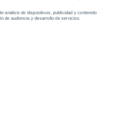
-
45
km/h
23
-
48
km/h
11
-
25
km/h
12
-
30
km/h
e análisis de dispositivos, publicidad y contenido
n de audiencia y desarrollo de servicios.
o
Oeste
2 Bajo
19
-
35 km/h
FPS:
no
Oeste
3 Medio
19
-
37 km/h
FPS:
6-10
Oeste
3 Medio
19
-
37 km/h
FPS:
6-10
Oeste
3 Medio
19
-
37 km/h
FPS:
6-10
Oeste
3 Medio
19
-
38 km/h
FPS:
6-10