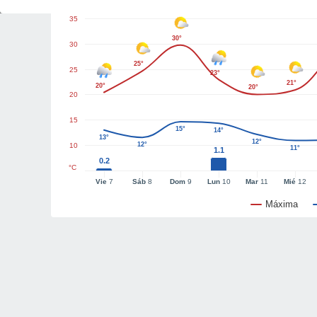
35
30°
30
25°
25
23°
21°
20°
20°
20
15
15°
14°
13°
12°
12°
10
11°
1.1
0.2
°C
Vie
7
Sáb
8
Dom
9
Lun
10
Mar
11
Mié
12
Máxima