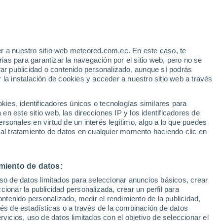
r a nuestro sitio web meteored.com.ec. En este caso, te
/h
as para garantizar la navegación por el sitio web, pero no se
rar publicidad o contenido personalizado, aunque sí podrás
 la instalación de cookies y acceder a nuestro sitio web a través
s
es, identificadores únicos o tecnologías similares para
n este sitio web, las direcciones IP y los identificadores de
rsonales en virtud de un interés legítimo, algo a lo que puedes
 al tratamiento de datos en cualquier momento haciendo clic en
Lunes
Martes
Miércoles
Jueves
10 Ago
11 Ago
12 Ago
13 Ago
miento de datos:
uso de datos limitados para seleccionar anuncios básicos, crear
70%
ccionar la publicidad personalizada, crear un perfil para
1.1 mm
ontenido personalizado, medir el rendimiento de la publicidad,
23°
/
14°
20°
/
12°
21°
/
11°
28°
/
11°
vés de estadísticas o a través de la combinación de datos
rvicios, uso de datos limitados con el objetivo de seleccionar el