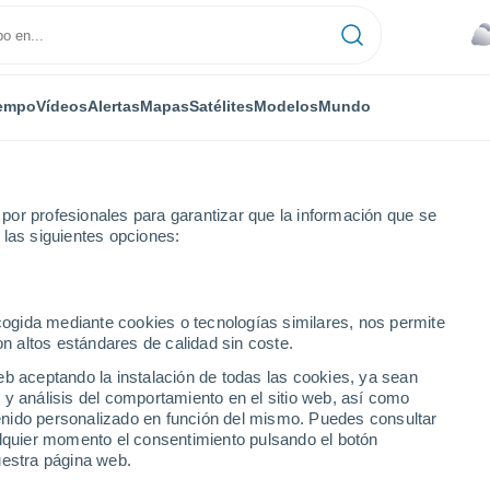
empo
Vídeos
Alertas
Mapas
Satélites
Modelos
Mundo
or profesionales para garantizar que la información que se
 las siguientes opciones:
ecogida mediante cookies o tecnologías similares, nos permite
on altos estándares de calidad sin coste.
eb aceptando la instalación de todas las cookies, ya sean
 y análisis del comportamiento en el sitio web, así como
...
ntenido personalizado en función del mismo. Puedes consultar
alquier momento el consentimiento pulsando el botón
Por horas
uestra página web.
Cielos cubiertos en las próximas
horas