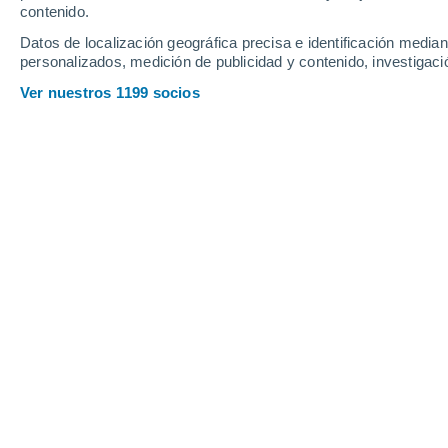
contenido.
9
-
23
km/h
21
-
42
km/h
23
20
-
40
km/h
Datos de localización geográfica precisa e identificación mediant
personalizados, medición de publicidad y contenido, investigació
Tiempo en Elmshorn hoy
, 7 de agost
Ver nuestros 1199 socios
Cubierto
18°
11:00
Sensación T.
18°
Cubierto
19°
12:00
Sensación T.
19°
Cubierto
19°
13:00
Sensación T.
19°
Cubierto
19°
14:00
Sensación T.
19°
Cubierto
20°
15:00
Sensación T.
20°