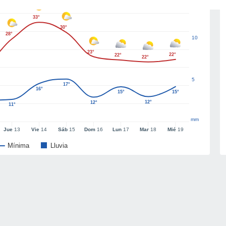
33°
30°
28°
10
23°
22°
22°
22°
5
17°
16°
15°
15°
12°
12°
11°
mm
Jue
13
Vie
14
Sáb
15
Dom
16
Lun
17
Mar
18
Mié
19
Mínima
Lluvia