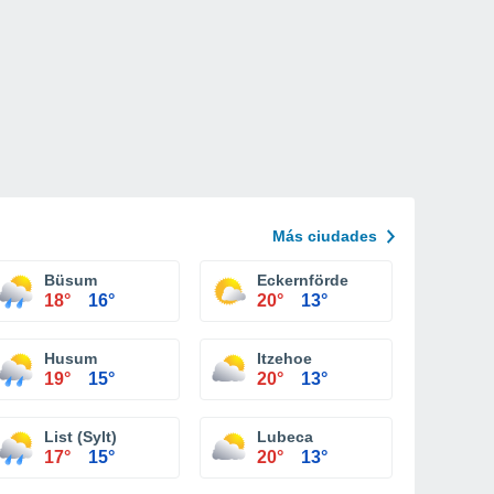
Más ciudades
Büsum
Eckernförde
18°
16°
20°
13°
Husum
Itzehoe
19°
15°
20°
13°
List (Sylt)
Lubeca
17°
15°
20°
13°