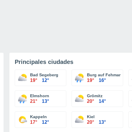
Principales ciudades
Bad Segeberg
Burg auf Fehmarn
19°
12°
19°
16°
Elmshorn
Grömitz
21°
13°
20°
14°
Kappeln
Kiel
17°
12°
20°
13°