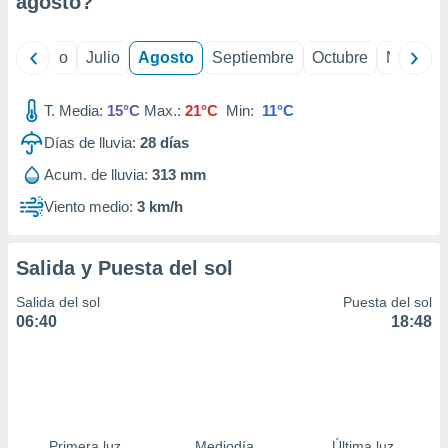
agosto
?
ados con el
 seleccionar
o.
yo
Junio
Julio
Agosto
Septiembre
Octubre
Noviemb
calización
precisa e
ión mediante
T. Media:
15°C
Max.:
21°C
Min:
11°C
Días de lluvia:
28
días
, publicidad
Acum. de lluvia:
313 mm
dos,
 publicidad
Viento medio:
3 km/h
,
ón de
 desarrollo
Salida y Puesta del sol
s.
Salida del sol
Puesta del sol
tros 1199
06:40
18:48
ios
Primera luz
Mediodía
Última luz