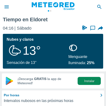
Tiempo en Eldoret
privacidad
04:16
Sábado
...
o de
com.ec) ha
Nubes y claros
ado por
13°
es para
ue la
 que se
Menguante
e calidad.
Sensación de 13°
Iluminada:
25%
eder a este
ediante las
opciones:
¡Descarga
GRATIS
la app de
Instalar
ookies y
Meteored!
e forma
Por horas
d digital
Intervalos nubosos en las próximas horas
ada, basada